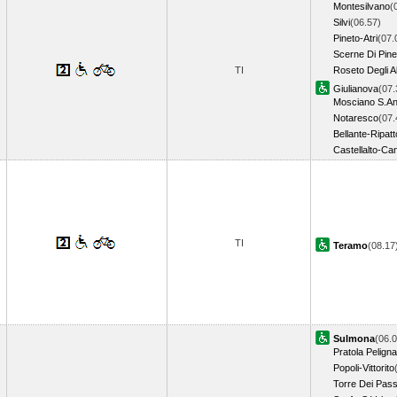
Montesilvano
(
Silvi
(06.57)
Pineto-Atri
(07.
Scerne Di Pine
TI
Roseto Degli A
Giulianova
(07.
Mosciano S.An
Notaresco
(07.
Bellante-Ripat
Castellalto-C
TI
Teramo
(08.1
Sulmona
(06.0
Pratola Peligna
Popoli-Vittorito
Torre Dei Pass