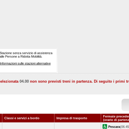
Stazione senza servizio di assistenza
alle Persone a Ridotta Mobilità.
Informazioni sulle stazioni alternative
selezionata
04.00
non sono previsti treni in partenza. Di seguito i primi tr
Fermate precede
Classi e servizi a bordo
Impresa di trasporto
(orario di parten
Pescara
(06.45