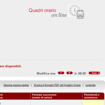
eni disponibili.
Modifica ora:
h:
08.00
Stampa questa pagina
|
Scarica il formato PDF del Quadro Orario
|
Legenda
nti
Fermate successive
Periodicità e
za)
(orario di arrivo)
avvertenze
)