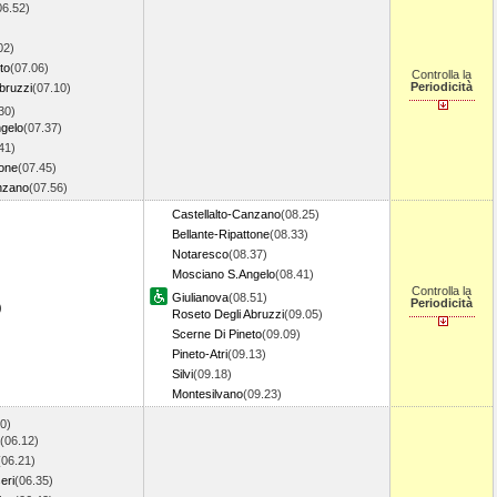
06.52)
02)
to
(07.06)
Controlla la
Periodicità
bruzzi
(07.10)
30)
gelo
(07.37)
41)
tone
(07.45)
anzano
(07.56)
Castellalto-Canzano
(08.25)
Bellante-Ripattone
(08.33)
Notaresco
(08.37)
Mosciano S.Angelo
(08.41)
Controlla la
Giulianova
(08.51)
Periodicità
7)
Roseto Degli Abruzzi
(09.05)
Scerne Di Pineto
(09.09)
Pineto-Atri
(09.13)
Silvi
(09.18)
Montesilvano
(09.23)
0)
(06.12)
(06.21)
eri
(06.35)