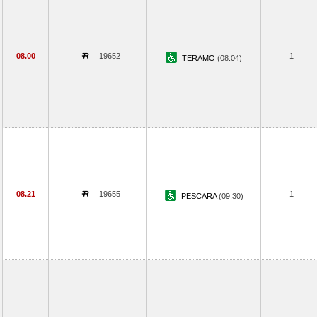
08.00
19652
1
TERAMO
(08.04)
08.21
19655
1
PESCARA
(09.30)