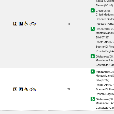
Scafa-S.Valent
Alanno
(06.46)
Chieti
(06.55)
Chieti-Madonn
Pescara S.Ma
TI
Pescara Porta
Pescara
(07.25
Montesilvano
(
Silvi
(07.37)
Pineto-Atri
(07.
Scerne Di Pine
Roseto Degli A
Giulianova
(08.
Mosciano S.An
Castellalto-C
Pescara
(07.25
Montesilvano
(
Silvi
(07.37)
Pineto-Atri
(07.
TI
Scerne Di Pine
Roseto Degli A
Giulianova
(08.
Mosciano S.An
Castellalto-C