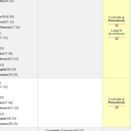
ino
(06.42)
a P
(06.58)
Controlla la
Periodicità
rco
(07.13)
 Nuova
(07.18)
Leggi le
)
avvertenze
07.31)
43)
to
(07.48)
bruzzi
(07.53)
13)
gelo
(08.20)
anzano
(08.29)
)
07.32)
43)
Controlla la
Periodicità
to
(07.48)
bruzzi
(07.53)
13)
gelo
(08.20)
anzano
(08.29)
Castellalto-Canzano
(08.54)