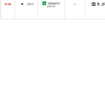
TARANTO
07.59
19972
1
(09.07)