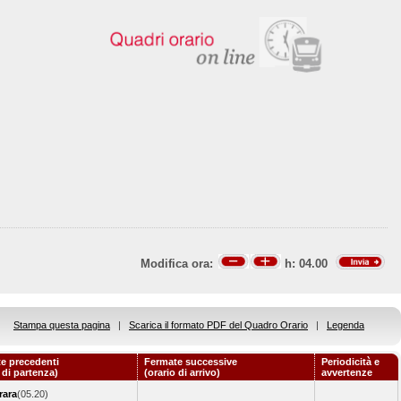
Modifica ora:
h:
04.00
Stampa questa pagina
|
Scarica il formato PDF del Quadro Orario
|
Legenda
e precedenti
Fermate successive
Periodicità e
 di partenza)
(orario di arrivo)
avvertenze
rara
(05.20)