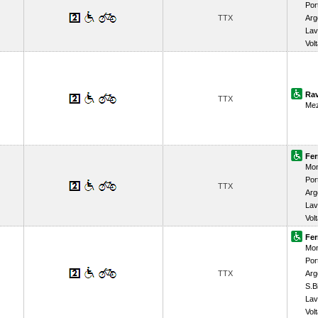
Por
TTX
Arg
Lav
Vol
Ra
TTX
Me
Fer
Mon
Por
TTX
Arg
Lav
Vol
Fer
Mon
Por
TTX
Arg
S.B
Lav
Vol