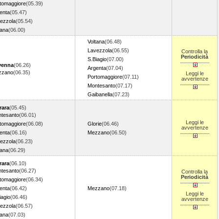
tomaggiore
(05.39)
enta
(05.47)
ezzola
(05.54)
tana
(06.00)
Voltana
(06.48)
Lavezzola
(06.55)
Controlla la
Periodicità
S.Biagio
(07.00)
venna
(06.26)
Argenta
(07.04)
zzano
(06.35)
Leggi le
Portomaggiore
(07.11)
avvertenze
Montesanto
(07.17)
Gaibanella
(07.23)
rara
(05.45)
tesanto
(06.01)
Leggi le
tomaggiore
(06.08)
Glorie
(06.46)
avvertenze
enta
(06.16)
Mezzano
(06.50)
ezzola
(06.23)
tana
(06.29)
rara
(06.10)
tesanto
(06.27)
Controlla la
Periodicità
tomaggiore
(06.34)
enta
(06.42)
Mezzano
(07.18)
Leggi le
iagio
(06.46)
avvertenze
ezzola
(06.57)
tana
(07.03)