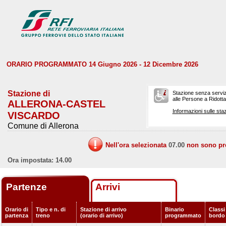
ORARIO PROGRAMMATO 14 Giugno 2026 - 12 Dicembre 2026
Stazione di
Stazione senza serviz
alle Persone a Ridotta 
ALLERONA-CASTEL
Informazioni sulle staz
VISCARDO
Comune di Allerona
Nell'ora selezionata
07.00
non sono prev
Ora impostata: 14.00
Partenze
Arrivi
Orario di
Tipo e n. di
Stazione di arrivo
Binario
Classi 
partenza
treno
(orario di arrivo)
programmato
bordo