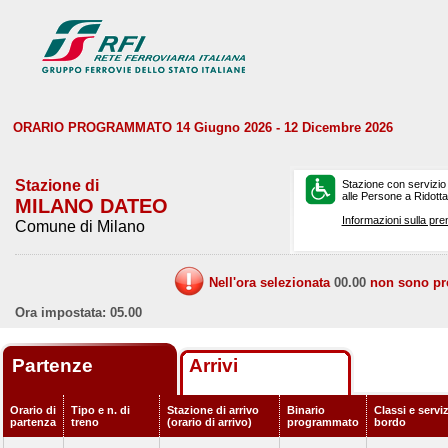
ORARIO PROGRAMMATO 14 Giugno 2026 - 12 Dicembre 2026
Stazione di
Stazione con servizio
alle Persone a Ridotta 
MILANO DATEO
Informazioni sulla pre
Comune di Milano
Nell'ora selezionata
00.00
non sono prev
Ora impostata: 05.00
Partenze
Arrivi
Orario di
Tipo e n. di
Stazione di arrivo
Binario
Classi e serviz
partenza
treno
(orario di arrivo)
programmato
bordo