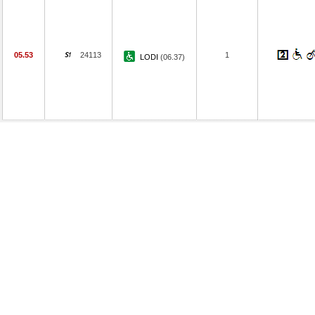
05.53
24113
1
LODI
(06.37)