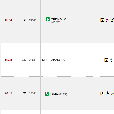
TREVIGLIO
05.34
24511
1
(06.20)
05.38
25611
MELEGNANO
(06.07)
1
05.42
24311
1
PAVIA
(06.21)