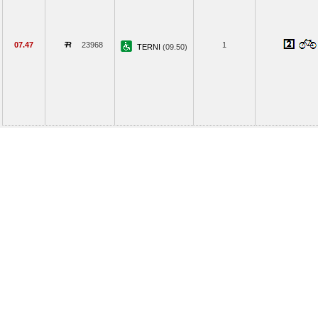
07.47
23968
1
TERNI
(09.50)