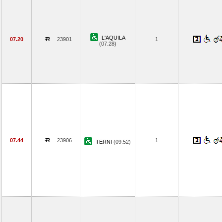
L'AQUILA
07.20
23901
1
(07.28)
07.44
23906
1
TERNI
(09.52)