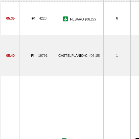
05.35
4228
6
PESARO
(06.22)
05.40
19791
CASTELPLANIO-C.
(06.15)
1