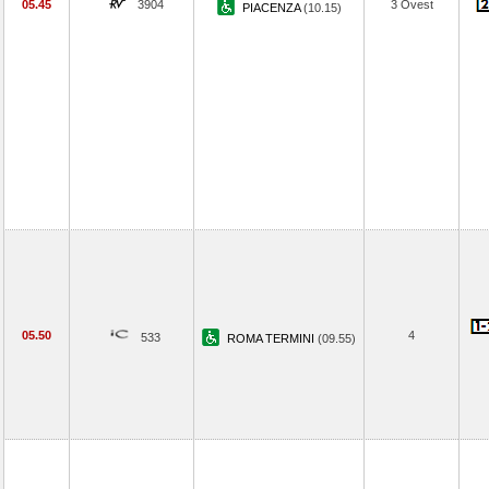
05.45
3904
3 Ovest
PIACENZA
(10.15)
05.50
4
533
ROMA TERMINI
(09.55)