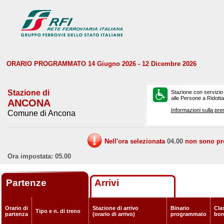
ORARIO PROGRAMMATO 14 Giugno 2026 - 12 Dicembre 2026
Stazione di
Stazione con servizio
alle Persone a Ridotta 
ANCONA
Informazioni sulla pre
Comune di Ancona
Nell'ora selezionata
04.00
non sono prev
Ora impostata: 05.00
Partenze
Arrivi
Orario di
Stazione di arrivo
Binario
Clas
Tipo e n. di treno
partenza
(orario di arrivo)
programmato
bor