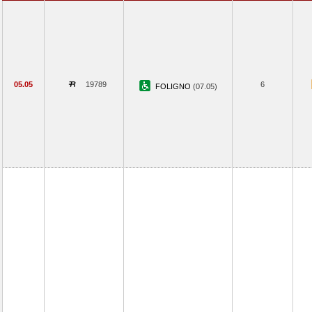
05.05
19789
6
FOLIGNO
(07.05)