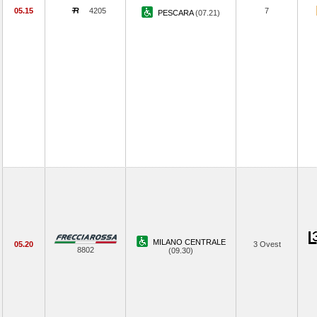
05.15
4205
7
PESCARA
(07.21)
MILANO CENTRALE
05.20
3 Ovest
8802
(09.30)