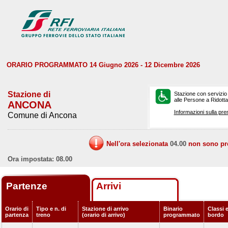
ORARIO PROGRAMMATO 14 Giugno 2026 - 12 Dicembre 2026
Stazione di
Stazione con servizio
alle Persone a Ridotta 
ANCONA
Informazioni sulla pre
Comune di Ancona
Nell'ora selezionata
04.00
non sono prev
Ora impostata: 08.00
Partenze
Arrivi
Orario di
Tipo e n. di
Stazione di arrivo
Binario
Classi e
partenza
treno
(orario di arrivo)
programmato
bordo