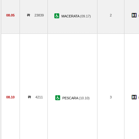
08.05
23839
2
MACERATA
(09.17)
08.10
4211
3
PESCARA
(10.10)