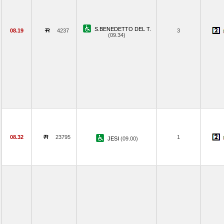
S.BENEDETTO DEL T.
08.19
4237
3
(09.34)
08.32
23795
1
JESI
(09.00)