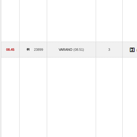
08.45
23899
VARANO
(08.51)
3