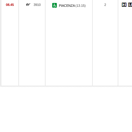
08.45
3910
2
PIACENZA
(13.15)