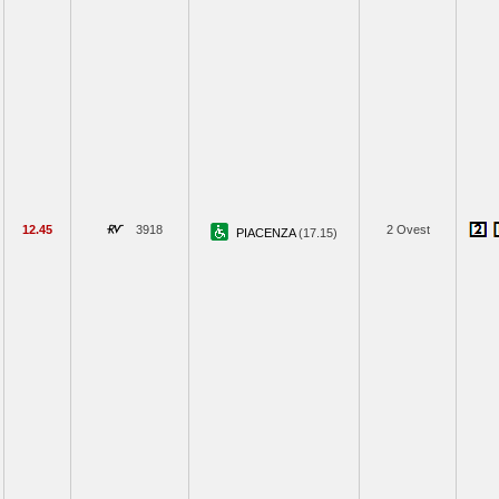
12.45
3918
2 Ovest
PIACENZA
(17.15)