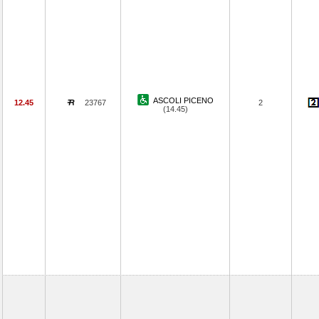
ASCOLI PICENO
12.45
23767
2
(14.45)