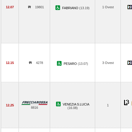
12.07
19801
1 Ovest
FABRIANO
(13.19)
12.15
4278
3 Ovest
PESARO
(13.07)
VENEZIA S.LUCIA
12.25
1
8816
(16.08)