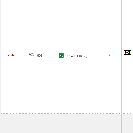
12.26
3
605
LECCE
(19.55)