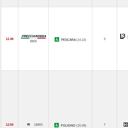
12.48
3
PESCARA
(14.22)
8805
12.50
19803
7
FOLIGNO
(15.09)