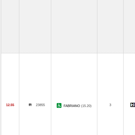
12.55
23855
3
FABRIANO
(15.20)