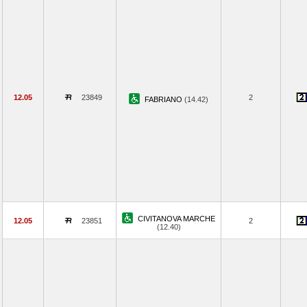
12.05
23849
2
FABRIANO
(14.42)
CIVITANOVA MARCHE
12.05
23851
2
(12.40)