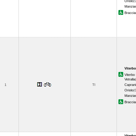
Oriolo
(
Manzia
Bracci
Viterbo
Viterb
Vetralla
1
TI
Caprani
Oriolo
(
Manzia
Bracci
Viterbo