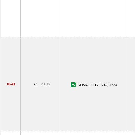
06.43
20375
ROMA TIBURTINA
(07.55)