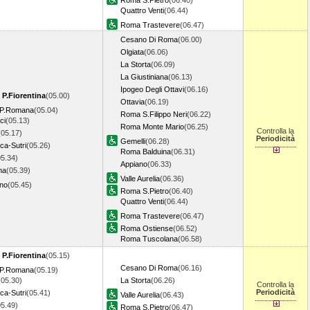
Roma S.Pietro
(06.40)
Quattro Venti
(06.44)
Roma Trastevere
(06.47)
Cesano Di Roma
(06.00)
Olgiata
(06.06)
La Storta
(06.09)
La Giustiniana
(06.13)
Ipogeo Degli Ottavi
(06.16)
 P.Fiorentina
(05.00)
Ottavia
(06.19)
o P.Romana
(05.04)
Roma S.Filippo Neri
(06.22)
ci
(05.13)
Roma Monte Mario
(06.25)
Controlla la
(05.17)
Periodicità
Gemelli
(06.28)
ca-Sutri
(05.26)
Roma Balduina
(06.31)
05.34)
Appiano
(06.33)
na
(05.39)
Valle Aurelia
(06.36)
ano
(05.45)
Roma S.Pietro
(06.40)
Quattro Venti
(06.44)
Roma Trastevere
(06.47)
Roma Ostiense
(06.52)
Roma Tuscolana
(06.58)
 P.Fiorentina
(05.15)
Cesano Di Roma
(06.16)
o P.Romana
(05.19)
(05.30)
La Storta
(06.26)
Controlla la
Periodicità
ca-Sutri
(05.41)
Valle Aurelia
(06.43)
05.49)
Roma S.Pietro
(06.47)