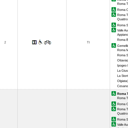
Roma T
Roma O
Roma T
Quattro
Roma S.
Valle Au
Appian
Roma B
2
TI
Gemelli
Roma M
Roma S.
Ottavia
Ipogeo 
La Gius
La Stor
Olgiata
Cesano
Roma T
Roma T
Roma O
Roma T
Quattro
Roma S.
Valle Au