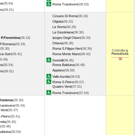
na
(05.54)
Roma Trastevere
(06.53)
ano
(06.01)
Cesano Di Roma
(06.16)
Olgiata
(06.22)
La Storta
(06.26)
La Giustiniana
(06.30)
 P.Fiorentina
(05.15)
Ipogeo Degli Ottavi
(06.33)
Ottavia
(06.36)
o P.Romana
(05.19)
(05.30)
Roma S.Filippo Neri
(06.39)
Controlla la
Periodicità
ca-Sutri
(05.41)
Roma Monte Mario
(06.42)
05.49)
Gemelli
(06.45)
na
(05.54)
Roma Balduina
(06.48)
Appiano
(06.50)
ano
(06.01)
Valle Aurelia
(06.53)
Roma S.Pietro
(06.57)
Quattro Venti
(07.01)
Roma Trastevere
(07.04)
stiense
(05.30)
rastevere
(05.34)
 Venti
(05.37)
Pietro
(05.41)
relia
(05.45)
o
(05.48)
alduina
(05.50)