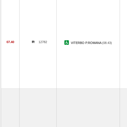
07.40
12782
VITERBO P.ROMANA
(08.43)