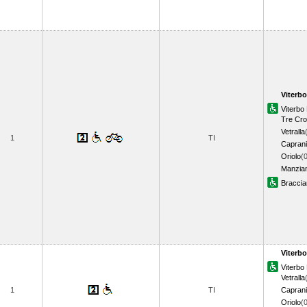
Viterbo
Viterb
Tre Cro
Vetralla
1
TI
Caprani
Oriolo
(
Manzia
Bracci
Viterbo
Viterb
Vetralla
1
TI
Caprani
Oriolo
(