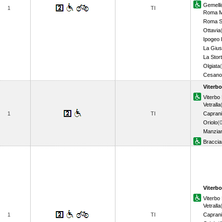
Gemelli
1
TI
Roma M
Roma S.
Ottavia
Ipogeo 
La Gius
La Stor
Olgiata
Cesano
Viterbo
Viterb
Vetralla
1
TI
Caprani
Oriolo
(
Manzia
Bracci
Viterbo
Viterb
Vetralla
1
TI
Caprani