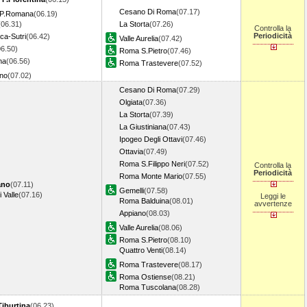
Cesano Di Roma
(07.17)
o P.Romana
(06.19)
(06.31)
La Storta
(07.26)
Controlla la
Periodicità
ca-Sutri
(06.42)
Valle Aurelia
(07.42)
06.50)
Roma S.Pietro
(07.46)
na
(06.56)
Roma Trastevere
(07.52)
ano
(07.02)
Cesano Di Roma
(07.29)
Olgiata
(07.36)
La Storta
(07.39)
La Giustiniana
(07.43)
Ipogeo Degli Ottavi
(07.46)
Ottavia
(07.49)
Roma S.Filippo Neri
(07.52)
Controlla la
Periodicità
Roma Monte Mario
(07.55)
ano
(07.11)
Gemelli
(07.58)
 Valle
(07.16)
Leggi le
Roma Balduina
(08.01)
avvertenze
Appiano
(08.03)
Valle Aurelia
(08.06)
Roma S.Pietro
(08.10)
Quattro Venti
(08.14)
Roma Trastevere
(08.17)
Roma Ostiense
(08.21)
Roma Tuscolana
(08.28)
iburtina
(06.23)