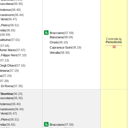
uscolana
(06.30)
stiense
(06.40)
rastevere
(06.44)
 Venti
(06.47)
Pietro
(06.51)
relia
(06.55)
Bracciano
(07.59)
o
(06.59)
Manziana
(08.04)
Controlla la
alduina
(07.01)
Periodicità
Oriolo
(08.10)
(07.04)
Capranica-Sutri
(08.19)
onte Mario
(07.07)
Vetralla
(08.30)
Filippo Neri
(07.10)
(07.13)
Degli Ottavi
(07.16)
tiniana
(07.19)
ta
(07.24)
(07.28)
 Di Roma
(07.35)
iburtina
(06.23)
uscolana
(06.30)
stiense
(06.40)
rastevere
(06.44)
 Venti
(06.47)
Pietro
(06.51)
relia
(06.55)
Bracciano
(07.59)