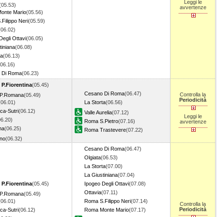
Leggi le
(05.53)
avvertenze
onte Mario
(05.56)
Filippo Neri
(05.59)
(06.02)
Degli Ottavi
(06.05)
tiniana
(06.08)
ta
(06.13)
(06.16)
 Di Roma
(06.23)
 P.Fiorentina
(05.45)
Cesano Di Roma
(06.47)
Controlla la
o P.Romana
(05.49)
Periodicità
(06.01)
La Storta
(06.56)
ca-Sutri
(06.12)
Valle Aurelia
(07.12)
Leggi le
06.20)
Roma S.Pietro
(07.16)
avvertenze
na
(06.25)
Roma Trastevere
(07.22)
ano
(06.32)
Cesano Di Roma
(06.47)
Olgiata
(06.53)
La Storta
(07.00)
La Giustiniana
(07.04)
 P.Fiorentina
(05.45)
Ipogeo Degli Ottavi
(07.08)
Ottavia
(07.11)
o P.Romana
(05.49)
(06.01)
Roma S.Filippo Neri
(07.14)
Controlla la
Periodicità
ca-Sutri
(06.12)
Roma Monte Mario
(07.17)