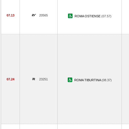
07.13
20565
ROMA OSTIENSE
(07.57)
07.24
23251
ROMA TIBURTINA
(08.37)