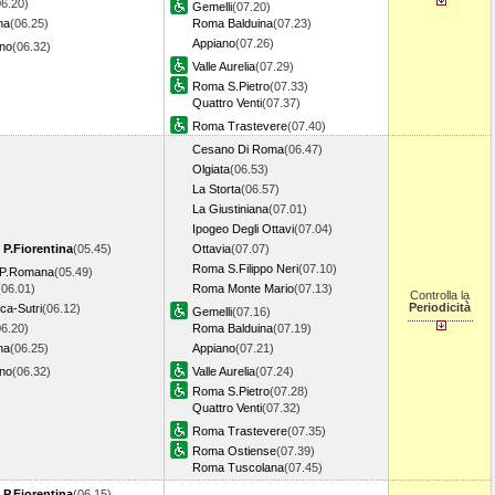
06.20)
Gemelli
(07.20)
na
(06.25)
Roma Balduina
(07.23)
Appiano
(07.26)
ano
(06.32)
Valle Aurelia
(07.29)
Roma S.Pietro
(07.33)
Quattro Venti
(07.37)
Roma Trastevere
(07.40)
Cesano Di Roma
(06.47)
Olgiata
(06.53)
La Storta
(06.57)
La Giustiniana
(07.01)
Ipogeo Degli Ottavi
(07.04)
 P.Fiorentina
(05.45)
Ottavia
(07.07)
Roma S.Filippo Neri
(07.10)
o P.Romana
(05.49)
(06.01)
Roma Monte Mario
(07.13)
Controlla la
Periodicità
ca-Sutri
(06.12)
Gemelli
(07.16)
06.20)
Roma Balduina
(07.19)
na
(06.25)
Appiano
(07.21)
ano
(06.32)
Valle Aurelia
(07.24)
Roma S.Pietro
(07.28)
Quattro Venti
(07.32)
Roma Trastevere
(07.35)
Roma Ostiense
(07.39)
Roma Tuscolana
(07.45)
 P.Fiorentina
(06.15)