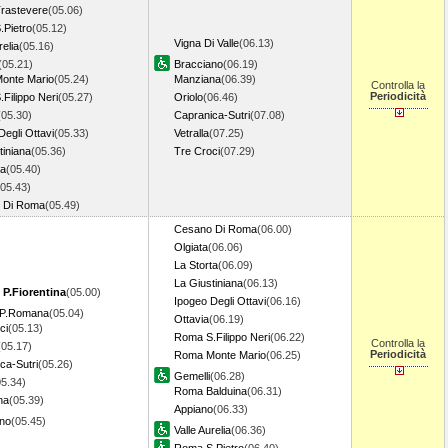
rastevere
(05.06)
Pietro
(05.12)
Vigna Di Valle
(06.13)
relia
(05.16)
(05.21)
Bracciano
(06.19)
onte Mario
(05.24)
Manziana
(06.39)
Controlla la
Periodicità
Filippo Neri
(05.27)
Oriolo
(06.46)
(05.30)
Capranica-Sutri
(07.08)
Degli Ottavi
(05.33)
Vetralla
(07.25)
tiniana
(05.36)
Tre Croci
(07.29)
ta
(05.40)
(05.43)
 Di Roma
(05.49)
Cesano Di Roma
(06.00)
Olgiata
(06.06)
La Storta
(06.09)
La Giustiniana
(06.13)
 P.Fiorentina
(05.00)
Ipogeo Degli Ottavi
(06.16)
o P.Romana
(05.04)
Ottavia
(06.19)
ci
(05.13)
Roma S.Filippo Neri
(06.22)
Controlla la
(05.17)
Periodicità
Roma Monte Mario
(06.25)
ca-Sutri
(05.26)
Gemelli
(06.28)
05.34)
Roma Balduina
(06.31)
na
(05.39)
Appiano
(06.33)
ano
(05.45)
Valle Aurelia
(06.36)