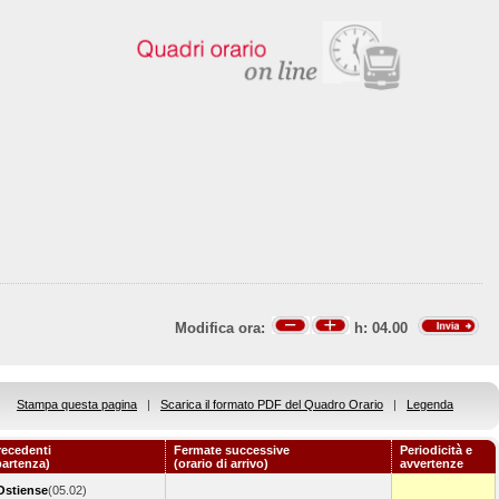
Modifica ora:
h:
04.00
Stampa questa pagina
|
Scarica il formato PDF del Quadro Orario
|
Legenda
recedenti
Fermate successive
Periodicità e
partenza)
(orario di arrivo)
avvertenze
stiense
(05.02)