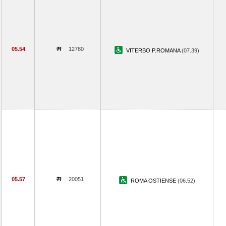
05.54
12780
VITERBO P.ROMANA
(07.39)
05.57
20051
ROMA OSTIENSE
(06.52)