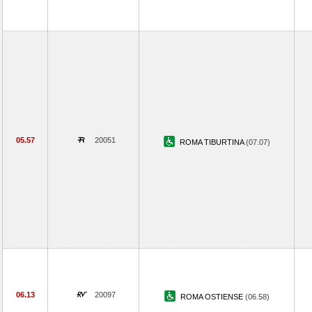
05.57
20051
ROMA TIBURTINA
(07.07)
06.13
20097
ROMA OSTIENSE
(06.58)