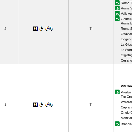
Roma T
Roma S.
Valle Au
Gemelli
Roma M
2
TI
Roma S.
Ottavia
Ipogeo 
La Gius
La Stor
Olgiata
Cesano
Viterbo
Viterb
Tre Cro
Vetralla
1
TI
Caprani
Oriolo
(
Manzia
Bracci