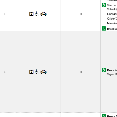
Viterb
Vetralla
1
TI
Caprani
Oriolo
(
Manzia
Bracci
Bracci
1
TI
Vigna Di
Roma T