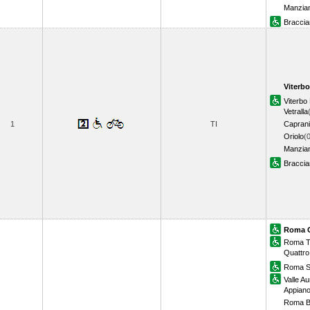
Manzia
Bracci
Viterbo
Viterb
Vetralla
1
TI
Caprani
Oriolo
(
Manzia
Bracci
Roma O
Roma T
Quattro
Roma S.
Valle Au
Appian
Roma B