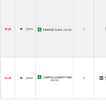
07.21
18270
1
FIRENZE S.M.N.
(09.08)
CAMPIGLIA MARITTIMA
07.35
19405
2
(08.34)