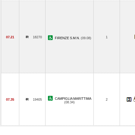
07.21
18270
1
FIRENZE S.M.N.
(09.08)
CAMPIGLIA MARITTIMA
07.35
19405
2
(08.34)