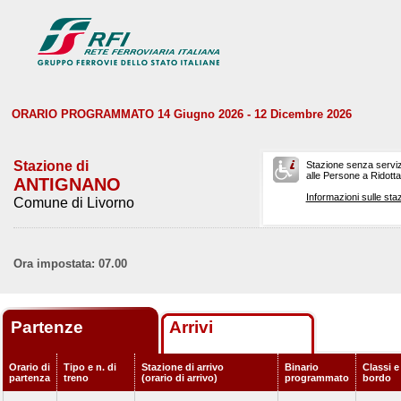
ORARIO PROGRAMMATO 14 Giugno 2026 - 12 Dicembre 2026
Stazione di
Stazione senza serviz
alle Persone a Ridotta 
ANTIGNANO
Informazioni sulle staz
Comune di Livorno
Ora impostata: 07.00
Partenze
Arrivi
Orario di
Tipo e n. di
Stazione di arrivo
Binario
Classi e
partenza
treno
(orario di arrivo)
programmato
bordo