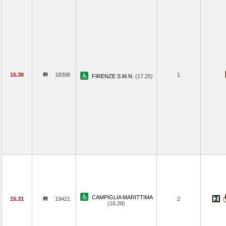
15.30
18308
1
FIRENZE S.M.N.
(17.25)
CAMPIGLIA MARITTIMA
15.31
19421
2
(16.28)