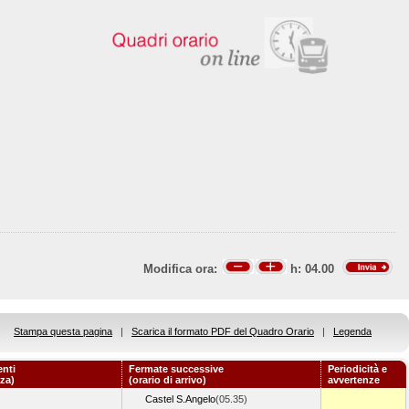
Modifica ora:
h:
04.00
Stampa questa pagina
|
Scarica il formato PDF del Quadro Orario
|
Legenda
nti
Fermate successive
Periodicità e
nza)
(orario di arrivo)
avvertenze
Castel S.Angelo
(05.35)