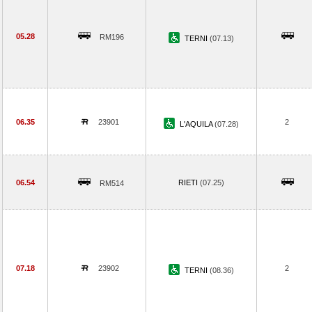
05.28
RM196
TERNI
(07.13)
06.35
23901
2
L'AQUILA
(07.28)
06.54
RIETI
(07.25)
RM514
07.18
23902
2
TERNI
(08.36)