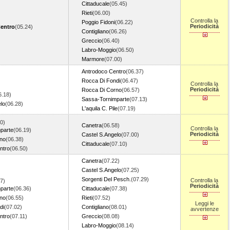
Cittaducale
(05.45)
Rieti
(06.00)
Controlla la
Poggio Fidoni
(06.22)
Periodicità
entro
(05.24)
Contigliano
(06.26)
Greccio
(06.40)
Labro-Moggio
(06.50)
Marmore
(07.00)
Antrodoco Centro
(06.37)
Rocca Di Fondi
(06.47)
Controlla la
Periodicità
Rocca Di Corno
(06.57)
6.18)
Sassa-Tornimparte
(07.13)
lo
(06.28)
L'aquila C. Pile
(07.19)
0)
Canetra
(06.58)
Controlla la
parte
(06.19)
Periodicità
Castel S.Angelo
(07.00)
no
(06.38)
Cittaducale
(07.10)
ntro
(06.50)
Canetra
(07.22)
Castel S.Angelo
(07.25)
Sorgenti Del Pesch.
(07.29)
Controlla la
7)
Periodicità
parte
(06.36)
Cittaducale
(07.38)
no
(06.55)
Rieti
(07.52)
Leggi le
di
(07.02)
Contigliano
(08.01)
avvertenze
ntro
(07.11)
Greccio
(08.08)
Labro-Moggio
(08.14)