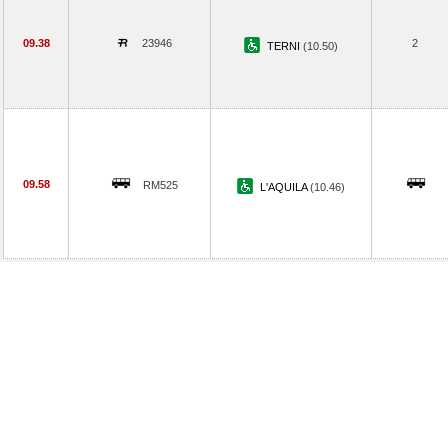
09.38
23946
2
TERNI
(10.50)
09.58
RM525
L'AQUILA
(10.46)