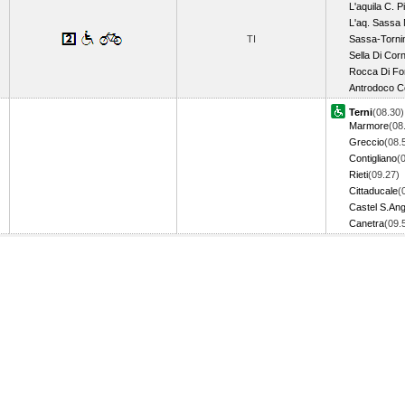
L'aquila C. Pi
L'aq. Sassa 
TI
Sassa-Torni
Sella Di Cor
Rocca Di Fo
Antrodoco C
Terni
(08.30)
Marmore
(08
Greccio
(08.
Contigliano
(
Rieti
(09.27)
Cittaducale
(
Castel S.Ang
Canetra
(09