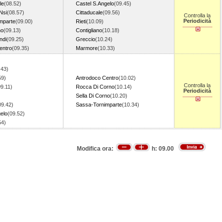
le
(08.52)
Castel S.Angelo
(09.45)
Nsi
(08.57)
Cittaducale
(09.56)
Controlla la
Periodicità
mparte
(09.00)
Rieti
(10.09)
no
(09.13)
Contigliano
(10.18)
ndi
(09.25)
Greccio
(10.24)
entro
(09.35)
Marmore
(10.33)
.43)
59)
Antrodoco Centro
(10.02)
Controlla la
09.11)
Rocca Di Corno
(10.14)
Periodicità
Sella Di Corno
(10.20)
09.42)
Sassa-Tornimparte
(10.34)
elo
(09.52)
.54)
Modifica ora:
h:
09.00