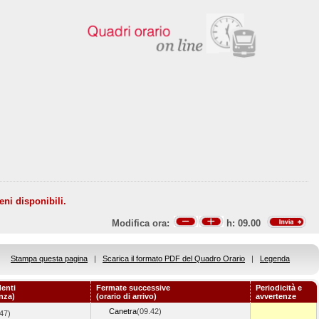
eni disponibili.
Modifica ora:
h:
09.00
Stampa questa pagina
|
Scarica il formato PDF del Quadro Orario
|
Legenda
enti
Fermate successive
Periodicità e
enza)
(orario di arrivo)
avvertenze
Canetra
(09.42)
47)