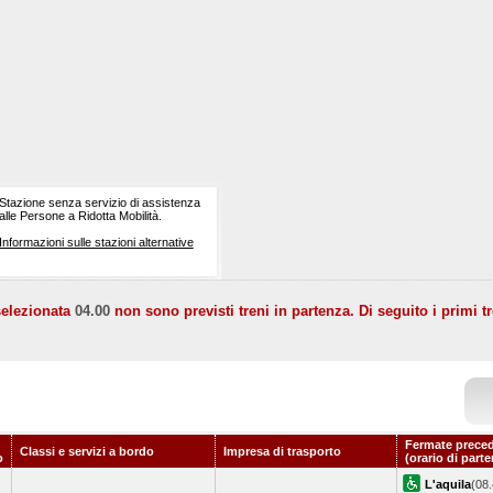
Stazione senza servizio di assistenza
alle Persone a Ridotta Mobilità.
Informazioni sulle stazioni alternative
selezionata
04.00
non sono previsti treni in partenza. Di seguito i primi tr
Fermate preced
Classi e servizi a bordo
Impresa di trasporto
o
(orario di part
L'aquila
(08.