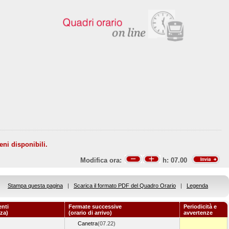
eni disponibili.
Modifica ora:
h:
07.00
Stampa questa pagina
|
Scarica il formato PDF del Quadro Orario
|
Legenda
nti
Fermate successive
Periodicità e
nza)
(orario di arrivo)
avvertenze
Canetra
(07.22)