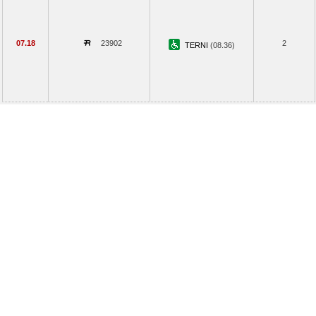
07.18
23902
2
TERNI
(08.36)