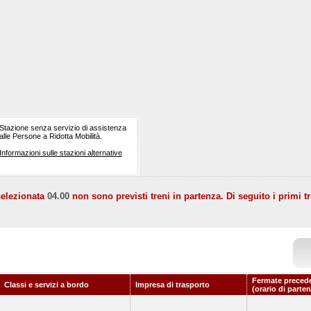
Stazione senza servizio di assistenza
alle Persone a Ridotta Mobilità.
Informazioni sulle stazioni alternative
selezionata
04.00
non sono previsti treni in partenza. Di seguito i primi tr
Fermate precede
Classi e servizi a bordo
Impresa di trasporto
(orario di parte