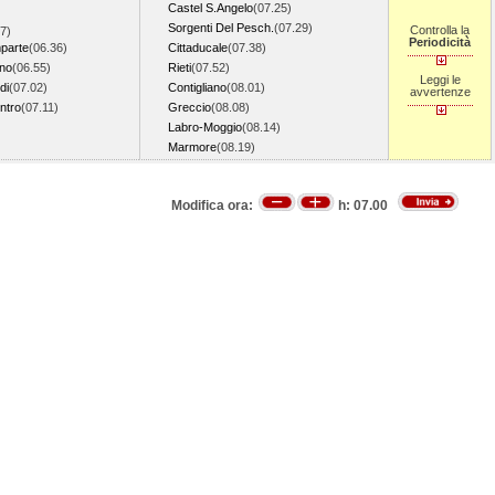
Castel S.Angelo
(07.25)
Sorgenti Del Pesch.
(07.29)
Controlla la
7)
Periodicità
parte
(06.36)
Cittaducale
(07.38)
no
(06.55)
Rieti
(07.52)
Leggi le
di
(07.02)
Contigliano
(08.01)
avvertenze
ntro
(07.11)
Greccio
(08.08)
Labro-Moggio
(08.14)
Marmore
(08.19)
Modifica ora:
h:
07.00