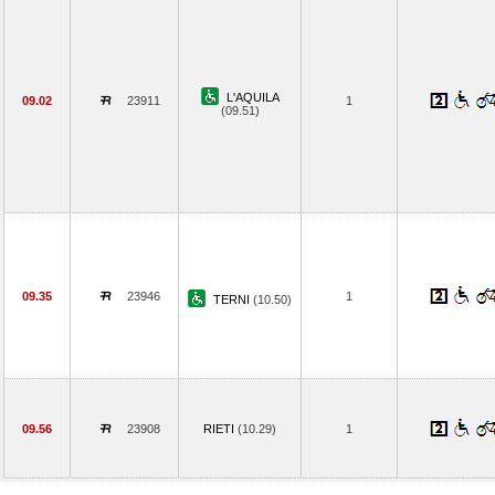
L'AQUILA
09.02
23911
1
(09.51)
09.35
23946
1
TERNI
(10.50)
09.56
23908
RIETI
(10.29)
1