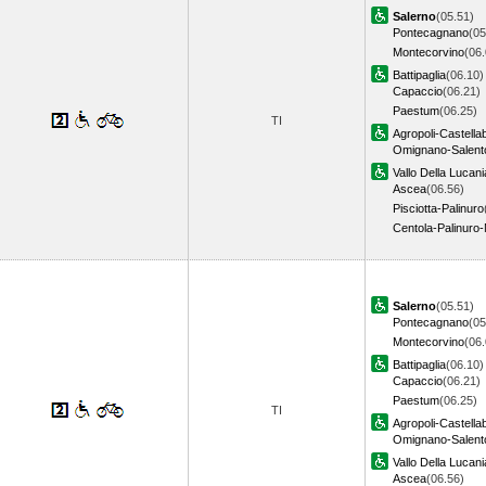
Salerno
(05.51)
Pontecagnano
(05
Montecorvino
(06.
Battipaglia
(06.10)
Capaccio
(06.21)
Paestum
(06.25)
TI
Agropoli-Castella
Omignano-Salent
Vallo Della Lucani
Ascea
(06.56)
Pisciotta-Palinuro
Centola-Palinuro
Salerno
(05.51)
Pontecagnano
(05
Montecorvino
(06.
Battipaglia
(06.10)
Capaccio
(06.21)
Paestum
(06.25)
TI
Agropoli-Castella
Omignano-Salent
Vallo Della Lucani
Ascea
(06.56)