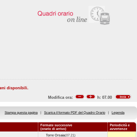
eni disponibili.
Modifica ora:
h:
07.00
Stampa questa pagina
|
Scarica il formato PDF del Quadro Orario
|
Legenda
Fermate successive
Periodicità e
(orario di arrivo)
avvertenze
Torre Orsaia
(07.21)