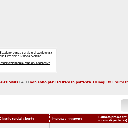
Stazione senza servizio di assistenza
alle Persone a Ridotta Mobilità.
Informazioni sulle stazioni alternative
selezionata
04.00
non sono previsti treni in partenza. Di seguito i primi tr
Fermate precedenti
Classi e servizi a bordo
Impresa di trasporto
(orario di partenza)