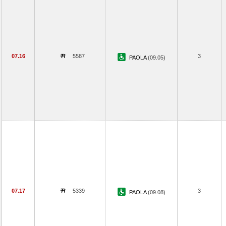
07.16
5587
3
PAOLA
(09.05)
07.17
5339
3
PAOLA
(09.08)