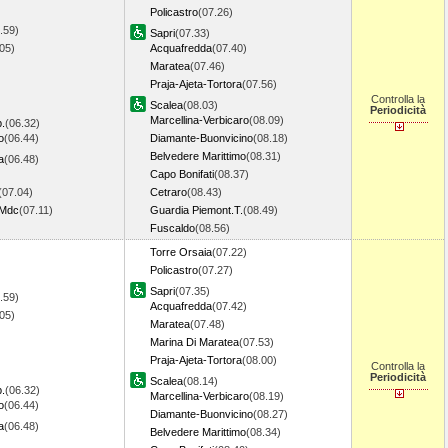
Policastro
(07.26)
.59)
Sapri
(07.33)
05)
Acquafredda
(07.40)
Maratea
(07.46)
Praja-Ajeta-Tortora
(07.56)
Controlla la
Scalea
(08.03)
Periodicità
Marcellina-Verbicaro
(08.09)
b.
(06.32)
o
(06.44)
Diamante-Buonvicino
(08.18)
Belvedere Marittimo
(08.31)
a
(06.48)
Capo Bonifati
(08.37)
(07.04)
Cetraro
(08.43)
-Mdc
(07.11)
Guardia Piemont.T.
(08.49)
Fuscaldo
(08.56)
Torre Orsaia
(07.22)
Policastro
(07.27)
Sapri
(07.35)
.59)
Acquafredda
(07.42)
05)
Maratea
(07.48)
Marina Di Maratea
(07.53)
Praja-Ajeta-Tortora
(08.00)
Controlla la
Periodicità
Scalea
(08.14)
b.
(06.32)
Marcellina-Verbicaro
(08.19)
o
(06.44)
Diamante-Buonvicino
(08.27)
a
(06.48)
Belvedere Marittimo
(08.34)