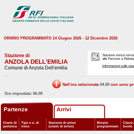
ORARIO PROGRAMMATO 14 Giugno 2026 - 12 Dicembre 2026
Stazione di
Stazione senza serviz
alle Persone a Ridotta 
ANZOLA DELL'EMILIA
Informazioni sulle staz
Comune di Anzola Dell'emilia
Nell'ora selezionata
04.00
non sono prev
Ora impostata: 06.00
Partenze
Arrivi
Orario di
Tipo e n. di
Stazione di arrivo
Binario
Classi 
partenza
treno
(orario di arrivo)
programmato
bordo