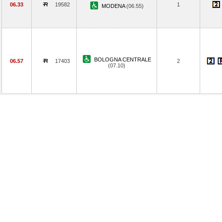
06.33
19582
1
MODENA
(06.55)
BOLOGNA CENTRALE
06.57
17403
2
(07.10)