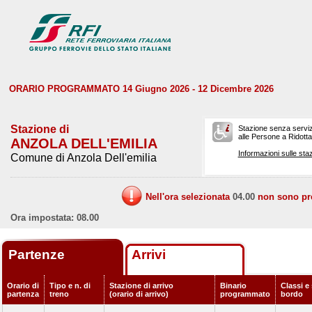
ORARIO PROGRAMMATO 14 Giugno 2026 - 12 Dicembre 2026
Stazione di
Stazione senza serviz
alle Persone a Ridotta 
ANZOLA DELL'EMILIA
Informazioni sulle staz
Comune di Anzola Dell'emilia
Nell'ora selezionata
04.00
non sono prev
Ora impostata: 08.00
Partenze
Arrivi
Orario di
Tipo e n. di
Stazione di arrivo
Binario
Classi e 
partenza
treno
(orario di arrivo)
programmato
bordo