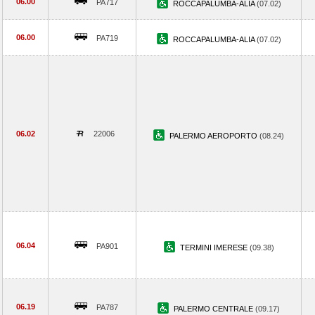
06.00
PA717
ROCCAPALUMBA-ALIA
(07.02)
06.00
PA719
ROCCAPALUMBA-ALIA
(07.02)
06.02
22006
PALERMO AEROPORTO
(08.24)
06.04
PA901
TERMINI IMERESE
(09.38)
06.19
PA787
PALERMO CENTRALE
(09.17)