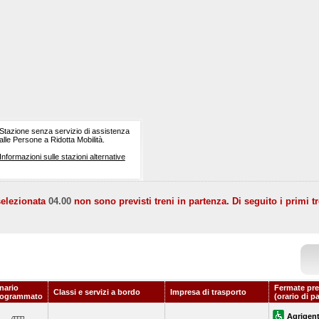
Stazione senza servizio di assistenza
alle Persone a Ridotta Mobilità.
Informazioni sulle stazioni alternative
selezionata
04.00
non sono previsti treni in partenza. Di seguito i primi tr
nario
Fermate pre
Classi e servizi a bordo
Impresa di trasporto
rogrammato
(orario di p
Agrigent