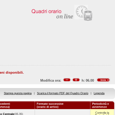
eni disponibili.
Modifica ora:
h:
06.00
Stampa questa pagina
|
Scarica il formato PDF del Quadro Orario
|
Legenda
cedenti
Fermate successive
Periodicità e
artenza)
(orario di arrivo)
avvertenze
Controlla la
o Centrale
(05.35)