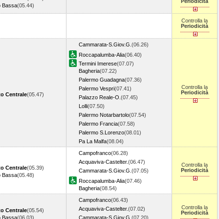
Periodicità
o Bassa
(05.44)
Controlla la
Periodicità
Cammarata-S.Giov.G.
(06.26)
Roccapalumba-Alia
(06.40)
Termini Imerese
(07.07)
Bagheria
(07.22)
Palermo Guadagna
(07.36)
Controlla la
Palermo Vespri
(07.41)
Periodicità
o Centrale
(05.47)
Palazzo Reale-O.
(07.45)
Lolli
(07.50)
Palermo Notarbartolo
(07.54)
Palermo Francia
(07.58)
Palermo S.Lorenzo
(08.01)
Pa La Malfa
(08.04)
Campofranco
(06.28)
Acquaviva-Castelter.
(06.47)
Controlla la
o Centrale
(05.39)
Periodicità
Cammarata-S.Giov.G.
(07.05)
o Bassa
(05.48)
Roccapalumba-Alia
(07.46)
Bagheria
(08.54)
Campofranco
(06.43)
Controlla la
Acquaviva-Castelter.
(07.02)
o Centrale
(05.54)
Periodicità
o Bassa
(06.03)
Cammarata-S.Giov.G.
(07.20)