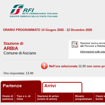
ORARIO PROGRAMMATO 14 Giugno 2026 - 12 Dicembre 2026
Stazione di
Stazione senza serviz
alle Persone a Ridotta 
ARBIA
Informazioni sulle staz
Comune di Asciano
Nell'ora selezionata
12.00
non sono prev
Ora impostata: 13.00
Partenze
Arrivi
Orario di
Tipo e n. di
Stazione di arrivo
Binario
Classi e
partenza
treno
(orario di arrivo)
programmato
bordo