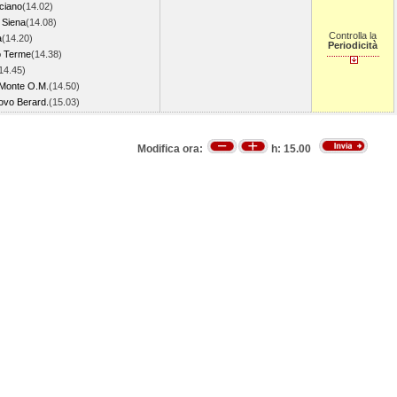
ciano
(14.02)
i Siena
(14.08)
Controlla la
a
(14.20)
Periodicità
o Terme
(14.38)
14.45)
Monte O.M.
(14.50)
ovo Berard.
(15.03)
Modifica ora:
h:
15.00