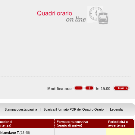
Modifica ora:
h:
15.00
Stampa questa pagina
|
Scarica il formato PDF del Quadro Orario
|
Legenda
cedenti
Fermate successive
Periodicità e
artenza)
(orario di arrivo)
avvertenze
hianciano T.
(13.48)