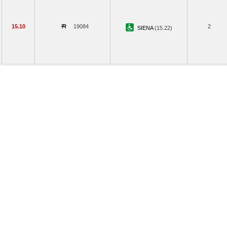
15.10
19084
2
SIENA
(15.22)