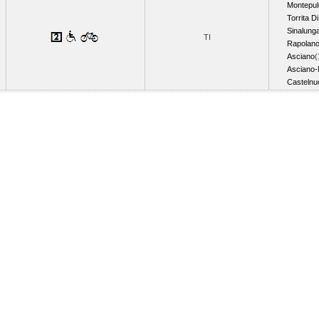
Montepul
Torrita D
Sinalung
TI
Rapolan
Asciano
(
Asciano-
Castelnu