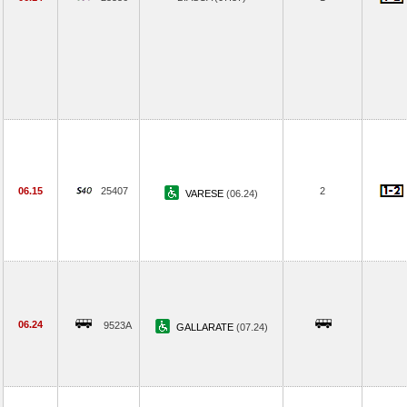
06.15
25407
2
VARESE
(06.24)
06.24
9523A
GALLARATE
(07.24)