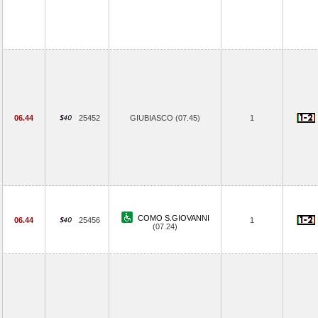
06.44
25452
GIUBIASCO (07.45)
1
COMO S.GIOVANNI
06.44
25456
1
(07.24)