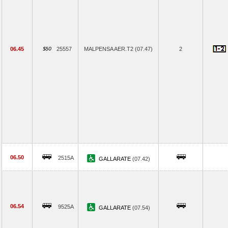
06.45
25557
MALPENSA AER.T2 (07.47)
2
06.50
2515A
GALLARATE
(07.42)
06.54
9525A
GALLARATE
(07.54)