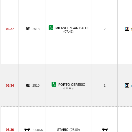
MILANO P.GARIBALDI
06.27
2513
2
(07.41)
PORTO CERESIO
06.34
2510
1
(06.45)
06.36
STABIO
(07.09)
9506A