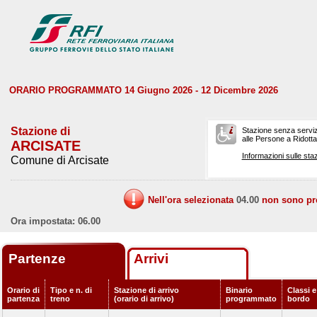
ORARIO PROGRAMMATO 14 Giugno 2026 - 12 Dicembre 2026
Stazione di
Stazione senza serviz
alle Persone a Ridotta 
ARCISATE
Informazioni sulle staz
Comune di Arcisate
Nell'ora selezionata
04.00
non sono prev
Ora impostata: 06.00
Partenze
Arrivi
Orario di
Tipo e n. di
Stazione di arrivo
Binario
Classi e
partenza
treno
(orario di arrivo)
programmato
bordo