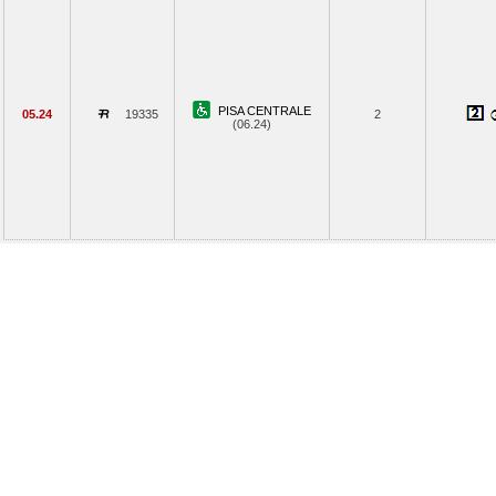
PISA CENTRALE
05.24
19335
2
(06.24)