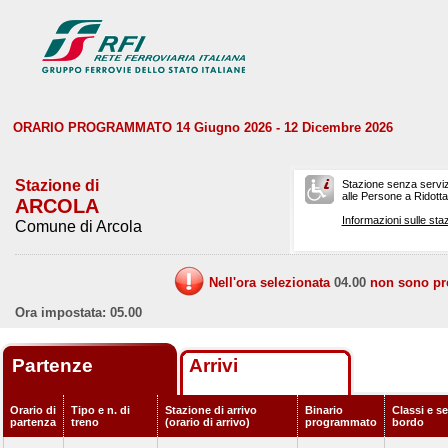
ORARIO PROGRAMMATO 14 Giugno 2026 - 12 Dicembre 2026
Stazione di
Stazione senza serviz
alle Persone a Ridotta 
ARCOLA
Informazioni sulle staz
Comune di Arcola
Nell'ora selezionata
04.00
non sono prev
Ora impostata: 05.00
Partenze
Arrivi
Orario di
Tipo e n. di
Stazione di arrivo
Binario
Classi e se
partenza
treno
(orario di arrivo)
programmato
bordo