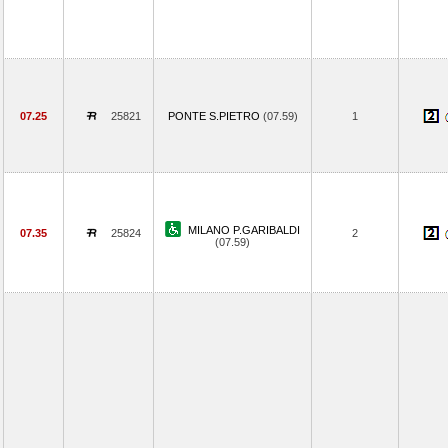
07.25
25821
PONTE S.PIETRO
(07.59)
1
MILANO P.GARIBALDI
07.35
25824
2
(07.59)