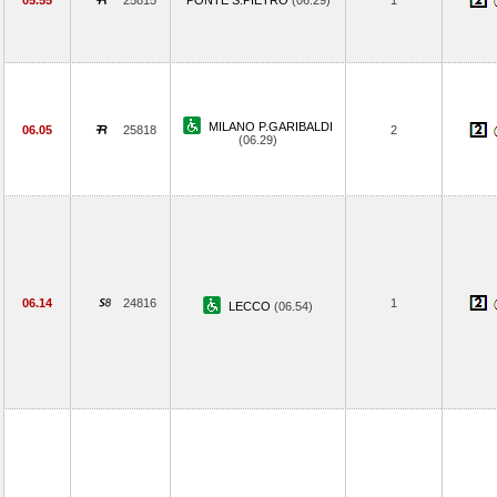
05.55
25815
PONTE S.PIETRO
(06.29)
1
MILANO P.GARIBALDI
06.05
25818
2
(06.29)
06.14
24816
1
LECCO
(06.54)