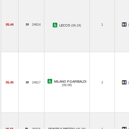
05.44
24814
1
LECCO
(06.24)
MILANO P.GARIBALDI
05.45
24817
2
(06.08)