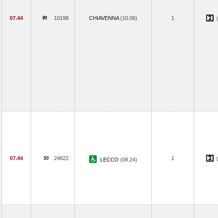
07.44
10198
CHIAVENNA
(10.06)
1
07.44
24822
1
LECCO
(08.24)