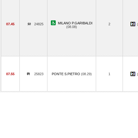
MILANO P.GARIBALDI
07.45
24825
2
(08.08)
07.55
25823
PONTE S.PIETRO
(08.29)
1