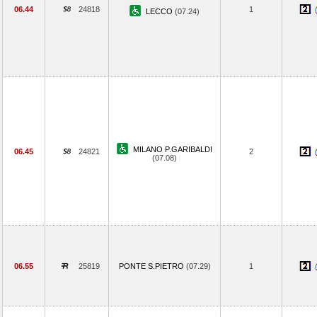
06.44
24818
1
LECCO
(07.24)
MILANO P.GARIBALDI
06.45
24821
2
(07.08)
06.55
25819
PONTE S.PIETRO
(07.29)
1