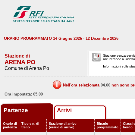
ORARIO PROGRAMMATO 14 Giugno 2026 - 12 Dicembre 2026
Stazione di
Stazione senza serviz
alle Persone a Ridotta 
ARENA PO
Informazioni sulle staz
Comune di Arena Po
Nell'ora selezionata
04.00
non sono prev
Ora impostata: 05.00
Partenze
Arrivi
Orario di
Tipo e n. di
Stazione di arrivo
Binario
Classi e
partenza
treno
(orario di arrivo)
programmato
bordo