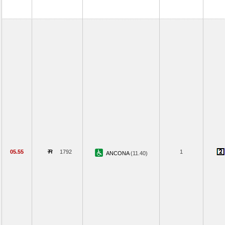
05.55
1792
1
ANCONA
(11.40)