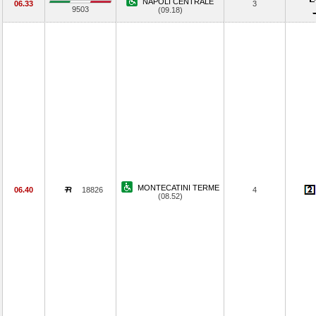
NAPOLI CENTRALE
06.33
3
9503
(09.18)
MONTECATINI TERME
06.40
18826
4
(08.52)