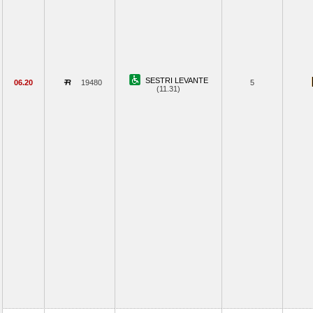
SESTRI LEVANTE
06.20
19480
5
(11.31)