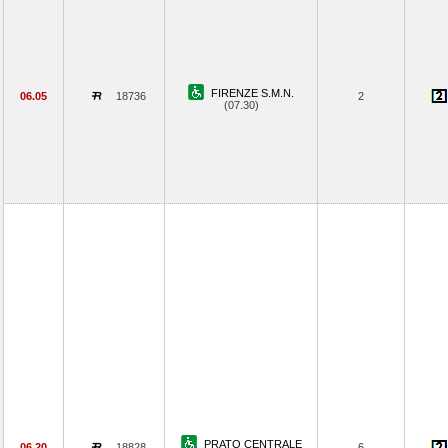
FIRENZE S.M.N.
06.05
18736
2
(07.30)
PRATO CENTRALE
06.20
18828
6