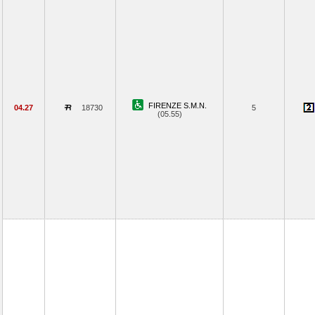
FIRENZE S.M.N.
04.27
18730
5
(05.55)