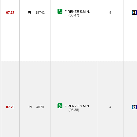
FIRENZE S.M.N.
07.17
18742
5
(08.47)
FIRENZE S.M.N.
07.25
4070
4
(08.38)