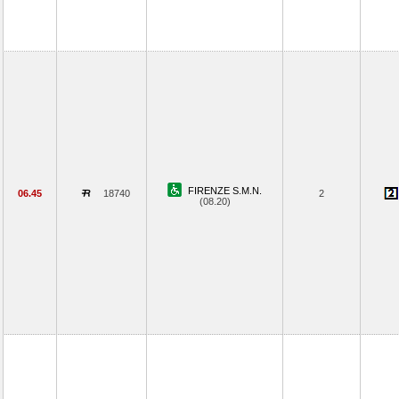
FIRENZE S.M.N.
06.45
18740
2
(08.20)