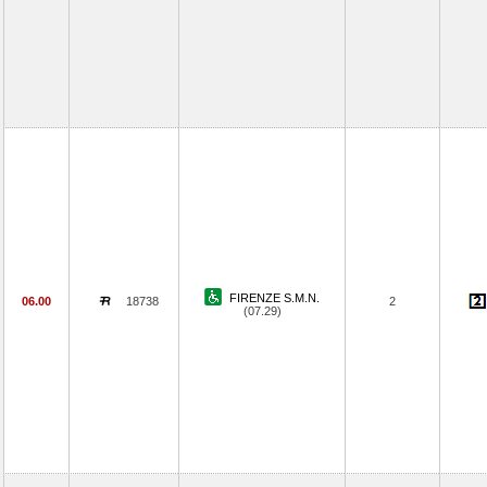
FIRENZE S.M.N.
06.00
18738
2
(07.29)