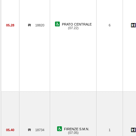
PRATO CENTRALE
05.28
18820
6
(07.22)
FIRENZE S.M.N.
05.40
18734
1
(07.05)