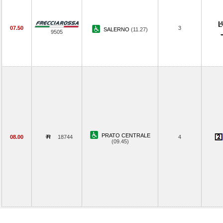
07.50
3
SALERNO
(11.27)
9505
PRATO CENTRALE
08.00
18744
4
(09.45)