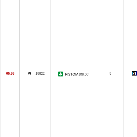
05.55
18822
5
PISTOIA
(08.08)