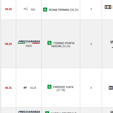
06.25
3
581
ROMA TERMINI
(08.25)
TORINO PORTA
06.25
4
9300
NUOVA
(10.24)
FIRENZE S.M.N.
06.31
4118
4
(07.38)