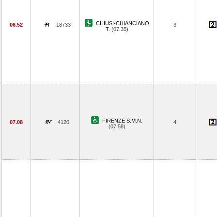
CHIUSI-CHIANCIANO
06.52
18733
3
T.
(07.35)
FIRENZE S.M.N.
07.08
4120
4
(07.58)