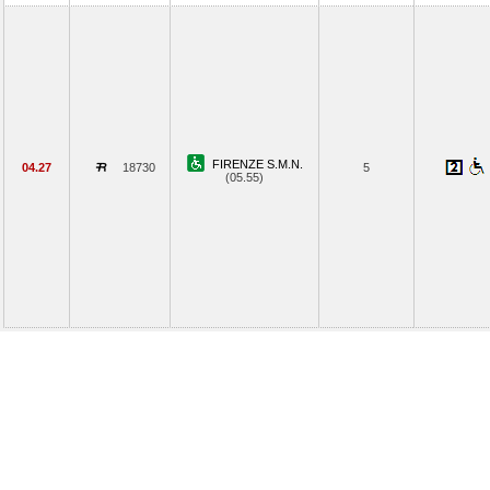
FIRENZE S.M.N.
04.27
18730
5
(05.55)