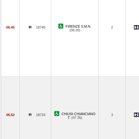
FIRENZE S.M.N.
06.45
18740
2
(08.20)
CHIUSI-CHIANCIANO
06.52
18733
3
T.
(07.35)