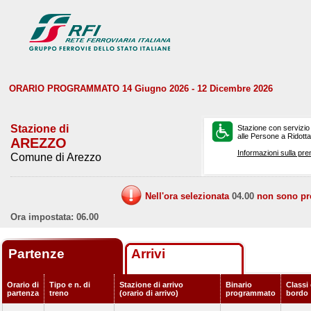
ORARIO PROGRAMMATO 14 Giugno 2026 - 12 Dicembre 2026
Stazione di
Stazione con servizio
alle Persone a Ridotta 
AREZZO
Informazioni sulla pre
Comune di Arezzo
Nell'ora selezionata
04.00
non sono prev
Ora impostata: 06.00
Partenze
Arrivi
Orario di
Tipo e n. di
Stazione di arrivo
Binario
Classi 
partenza
treno
(orario di arrivo)
programmato
bordo