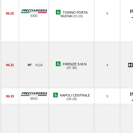
TORINO PORTA
06.25
4
9300
NUOVA
(10.24)
FIRENZE S.M.N.
06.31
4118
4
(07.38)
NAPOLI CENTRALE
06.33
3
9503
(09.18)