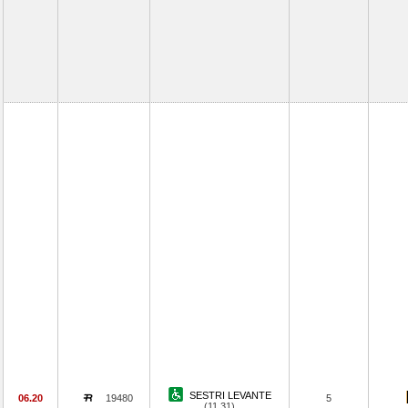
SESTRI LEVANTE
06.20
19480
5
(11.31)