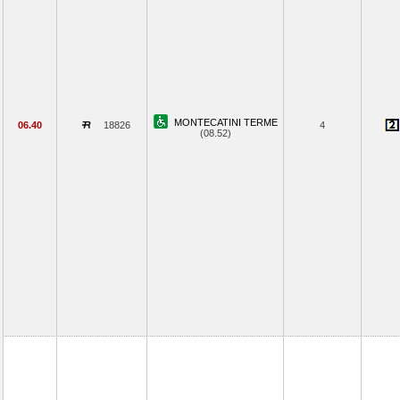
MONTECATINI TERME
06.40
18826
4
(08.52)