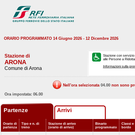
ORARIO PROGRAMMATO 14 Giugno 2026 - 12 Dicembre 2026
Stazione di
Stazione con servizio
alle Persone a Ridotta 
ARONA
Informazioni sulla pre
Comune di Arona
Nell'ora selezionata
04.00
non sono prev
Ora impostata: 06.00
Partenze
Arrivi
Orario di
Tipo e n. di
Stazione di arrivo
Binario
Classi e 
partenza
treno
(orario di arrivo)
programmato
bordo