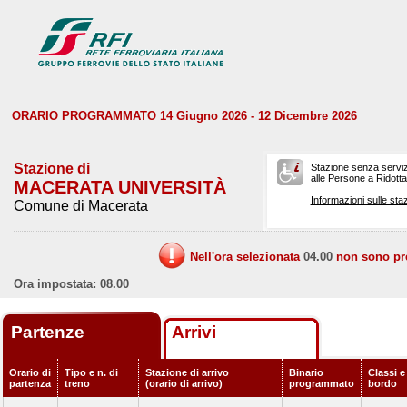
ORARIO PROGRAMMATO 14 Giugno 2026 - 12 Dicembre 2026
Stazione di
Stazione senza serviz
alle Persone a Ridotta 
MACERATA UNIVERSITÀ
Informazioni sulle staz
Comune di Macerata
Nell'ora selezionata
04.00
non sono prev
Ora impostata: 08.00
Partenze
Arrivi
Orario di
Tipo e n. di
Stazione di arrivo
Binario
Classi e
partenza
treno
(orario di arrivo)
programmato
bordo