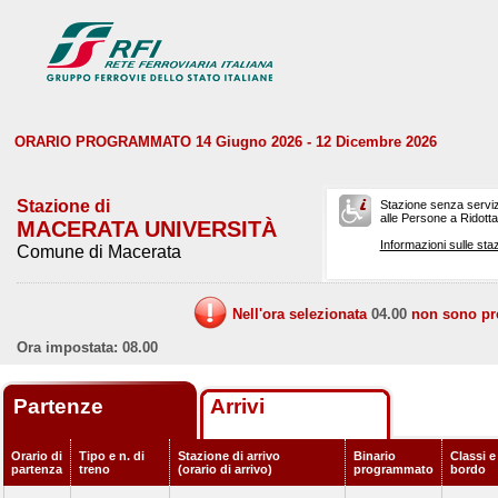
ORARIO PROGRAMMATO 14 Giugno 2026 - 12 Dicembre 2026
Stazione di
Stazione senza serviz
alle Persone a Ridotta 
MACERATA UNIVERSITÀ
Informazioni sulle staz
Comune di Macerata
Nell'ora selezionata
04.00
non sono prev
Ora impostata: 08.00
Partenze
Arrivi
Orario di
Tipo e n. di
Stazione di arrivo
Binario
Classi e
partenza
treno
(orario di arrivo)
programmato
bordo