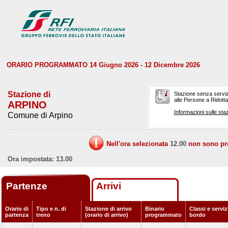
ORARIO PROGRAMMATO 14 Giugno 2026 - 12 Dicembre 2026
Stazione di
Stazione senza serviz
alle Persone a Ridotta 
ARPINO
Informazioni sulle staz
Comune di Arpino
Nell'ora selezionata
12.00
non sono prev
Ora impostata: 13.00
Partenze
Arrivi
Orario di
Tipo e n. di
Stazione di arrivo
Binario
Classi e serviz
partenza
treno
(orario di arrivo)
programmato
bordo