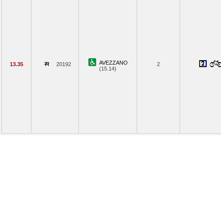
AVEZZANO
13.35
20192
2
(15.14)