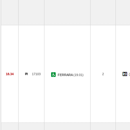
18.34
17103
2
FERRARA
(19.01)