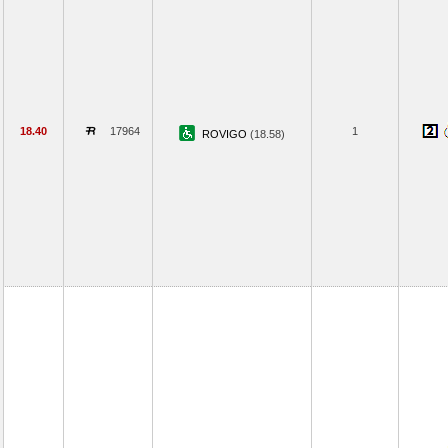
18.40
17964
1
ROVIGO
(18.58)