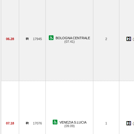
BOLOGNA CENTRALE
06.28
17945
2
(07.41)
VENEZIA S.LUCIA
07.18
17076
1
(09.09)