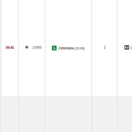
09.42
17083
2
FERRARA
(10.06)