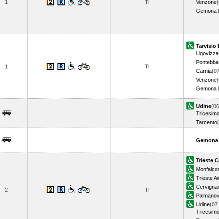
1
TI
Venzone
(
Gemona De
Tarvisio
Ugovizza
Pontebba
1
TI
Carnia
(07
Venzone
(
Gemona De
Udine
(06
Tricesimo
Tarcento
Gemona D
Trieste C
Monfalco
Trieste Ai
Cervigna
2
TI
Palmano
Udine
(07
Tricesimo