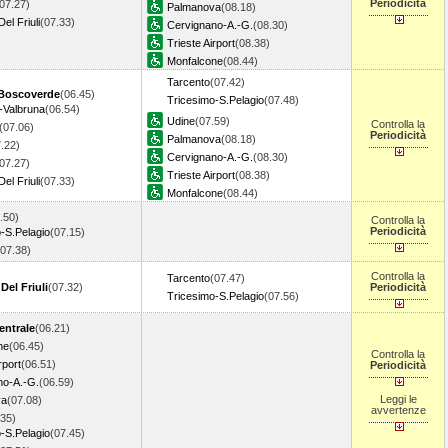
Periodicità
07.27)
Palmanova
(08.18)
l Friuli
(07.33)
Cervignano-A.-G.
(08.30)
Trieste Airport
(08.38)
Monfalcone
(08.44)
Tarcento
(07.42)
 Boscoverde
(06.45)
Tricesimo-S.Pelagio
(07.48)
-Valbruna
(06.54)
Udine
(07.59)
Controlla la
(07.06)
Periodicità
Palmanova
(08.18)
.22)
Cervignano-A.-G.
(08.30)
07.27)
Trieste Airport
(08.38)
l Friuli
(07.33)
Monfalcone
(08.44)
.50)
Controlla la
Periodicità
-S.Pelagio
(07.15)
(07.38)
Controlla la
Tarcento
(07.47)
el Friuli
(07.32)
Periodicità
Tricesimo-S.Pelagio
(07.56)
entrale
(06.21)
ne
(06.45)
Controlla la
rport
(06.51)
Periodicità
no-A.-G.
(06.59)
Leggi le
va
(07.08)
avvertenze
.35)
-S.Pelagio
(07.45)