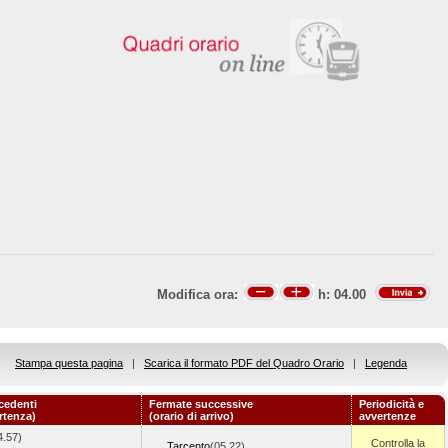
Modifica ora:
h:
04.00
Stampa questa pagina
|
Scarica il formato PDF del Quadro Orario
|
Legenda
cedenti
Fermate successive
Periodicità e
artenza)
(orario di arrivo)
avvertenze
4.57)
Controlla la
Tarcento
(05.22)