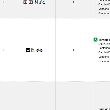
Pontebba
1
TI
Carnia
(06
Venzone
(
Gemona De
Tarvisio
Ugovizza
Pontebba
1
TI
Carnia
(06
Venzone
(
Gemona De
Carnia
(0