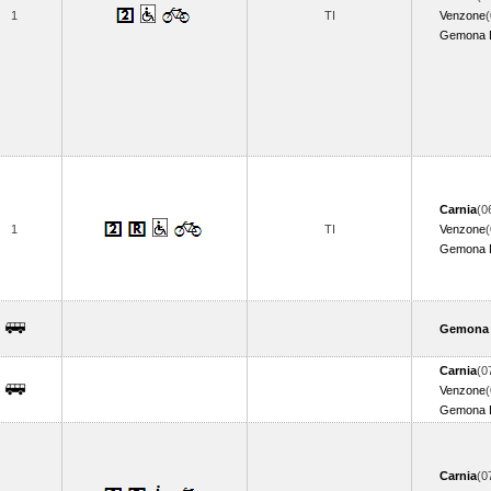
1
TI
Venzone
(
Gemona De
Carnia
(0
1
TI
Venzone
(
Gemona De
Gemona D
Carnia
(0
Venzone
(
Gemona De
Carnia
(0