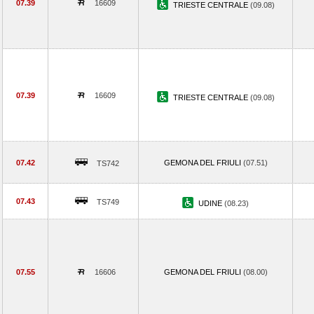
07.39
16609
TRIESTE CENTRALE
(09.08)
07.39
16609
TRIESTE CENTRALE
(09.08)
07.42
GEMONA DEL FRIULI
(07.51)
TS742
07.43
TS749
UDINE
(08.23)
07.55
16606
GEMONA DEL FRIULI
(08.00)