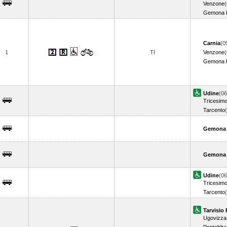
Venzone
(
Gemona De
Carnia
(0
1
TI
Venzone
(
Gemona De
Udine
(06
Tricesimo
Tarcento
Gemona D
Gemona D
Udine
(06
Tricesimo
Tarcento
Tarvisio
Ugovizza