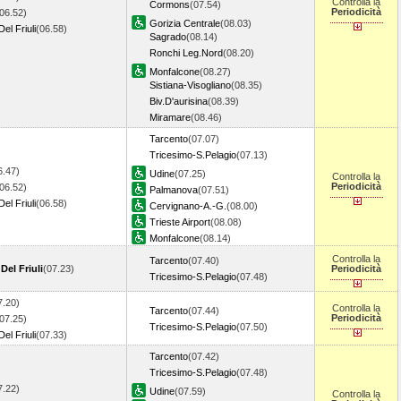
Controlla la
Cormons
(07.54)
Periodicità
06.52)
Gorizia Centrale
(08.03)
l Friuli
(06.58)
Sagrado
(08.14)
Ronchi Leg.Nord
(08.20)
Monfalcone
(08.27)
Sistiana-Visogliano
(08.35)
Biv.D'aurisina
(08.39)
Miramare
(08.46)
Tarcento
(07.07)
Tricesimo-S.Pelagio
(07.13)
6.47)
Udine
(07.25)
Controlla la
Periodicità
06.52)
Palmanova
(07.51)
l Friuli
(06.58)
Cervignano-A.-G.
(08.00)
Trieste Airport
(08.08)
Monfalcone
(08.14)
Controlla la
Tarcento
(07.40)
el Friuli
(07.23)
Periodicità
Tricesimo-S.Pelagio
(07.48)
7.20)
Controlla la
Tarcento
(07.44)
Periodicità
07.25)
Tricesimo-S.Pelagio
(07.50)
l Friuli
(07.33)
Tarcento
(07.42)
Tricesimo-S.Pelagio
(07.48)
7.22)
Udine
(07.59)
Controlla la