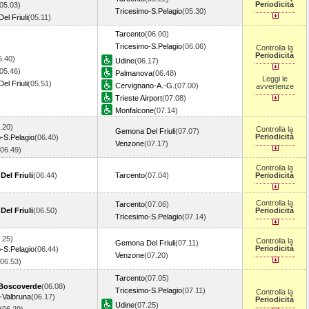
Periodicità
05.03)
Tricesimo-S.Pelagio
(05.30)
l Friuli
(05.11)
Tarcento
(06.00)
Tricesimo-S.Pelagio
(06.06)
Controlla la
Periodicità
5.40)
Udine
(06.17)
05.46)
Palmanova
(06.48)
Leggi le
l Friuli
(05.51)
Cervignano-A.-G.
(07.00)
avvertenze
Trieste Airport
(07.08)
Monfalcone
(07.14)
.20)
Controlla la
Gemona Del Friuli
(07.07)
Periodicità
-S.Pelagio
(06.40)
Venzone
(07.17)
(06.49)
Controlla la
el Friuli
(06.44)
Tarcento
(07.04)
Periodicità
Controlla la
Tarcento
(07.06)
el Friuli
(06.50)
Periodicità
Tricesimo-S.Pelagio
(07.14)
.25)
Controlla la
Gemona Del Friuli
(07.11)
Periodicità
-S.Pelagio
(06.44)
Venzone
(07.20)
(06.53)
Tarcento
(07.05)
 Boscoverde
(06.08)
Tricesimo-S.Pelagio
(07.11)
Controlla la
-Valbruna
(06.17)
Periodicità
Udine
(07.25)