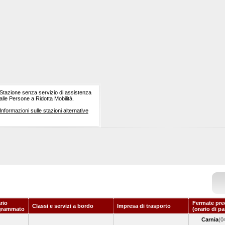
Stazione senza servizio di assistenza
alle Persone a Ridotta Mobilità.
Informazioni sulle stazioni alternative
rio
Fermate pre
Classi e servizi a bordo
Impresa di trasporto
grammato
(orario di p
Carnia
(0