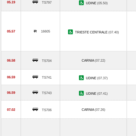
05.19
TS797
UDINE
(05.50)
05.57
16605
TRIESTE CENTRALE
(07.40)
06.58
CARNIA
(07.22)
TS704
06.59
TS741
UDINE
(07.37)
06.59
TS743
UDINE
(07.41)
07.02
CARNIA
(07.26)
TS706