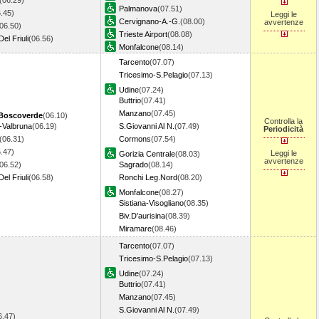
(06.29)
Palmanova
(07.51)
.45)
Leggi le
Cervignano-A.-G.
(08.00)
avvertenze
06.50)
Trieste Airport
(08.08)
l Friuli
(06.56)
Monfalcone
(08.14)
Tarcento
(07.07)
Tricesimo-S.Pelagio
(07.13)
Udine
(07.24)
Buttrio
(07.41)
Manzano
(07.45)
 Boscoverde
(06.10)
Controlla la
-Valbruna
(06.19)
S.Giovanni Al N.
(07.49)
Periodicità
(06.31)
Cormons
(07.54)
.47)
Leggi le
Gorizia Centrale
(08.03)
avvertenze
06.52)
Sagrado
(08.14)
l Friuli
(06.58)
Ronchi Leg.Nord
(08.20)
Monfalcone
(08.27)
Sistiana-Visogliano
(08.35)
Biv.D'aurisina
(08.39)
Miramare
(08.46)
Tarcento
(07.07)
Tricesimo-S.Pelagio
(07.13)
Udine
(07.24)
Buttrio
(07.41)
Manzano
(07.45)
S.Giovanni Al N.
(07.49)
6.47)