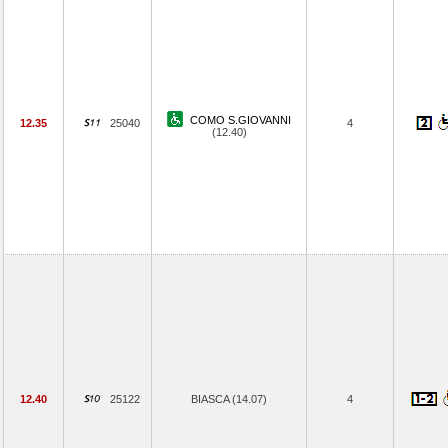
COMO S.GIOVANNI
12.35
25040
4
(12.40)
12.40
25122
BIASCA (14.07)
4