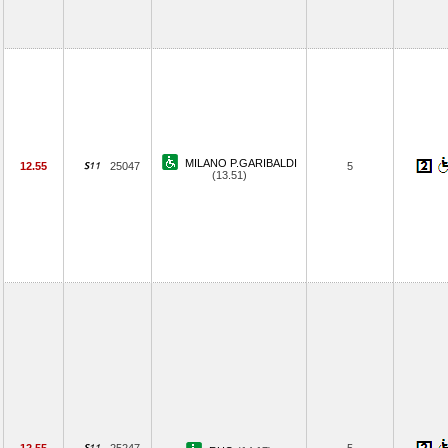
MILANO P.GARIBALDI
12.55
25047
5
(13.51)