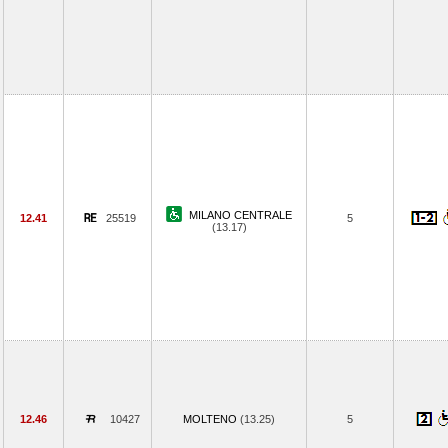
MILANO CENTRALE
12.41
25519
5
(13.17)
12.46
10427
MOLTENO
(13.25)
5