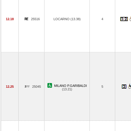
12.18
25516
LOCARNO (13.38)
4
MILANO P.GARIBALDI
12.25
25045
5
(13.21)