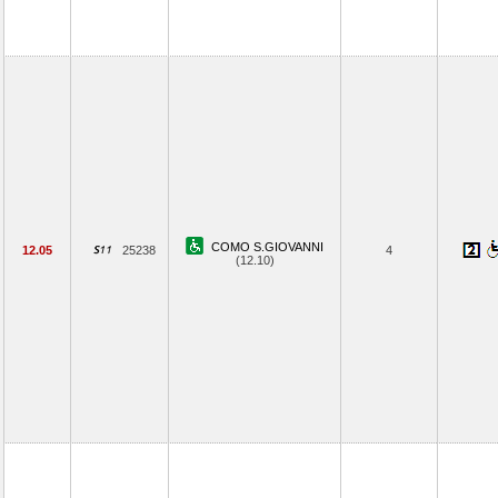
COMO S.GIOVANNI
12.05
25238
4
(12.10)