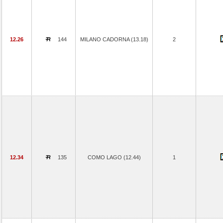
12.26
144
MILANO CADORNA (13.18)
2
12.34
135
COMO LAGO (12.44)
1