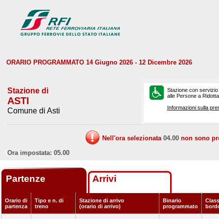
ORARIO PROGRAMMATO 14 Giugno 2026 - 12 Dicembre 2026
Stazione di
Stazione con servizio
alle Persone a Ridotta 
ASTI
Informazioni sulla pre
Comune di Asti
Nell'ora selezionata
04.00
non sono prev
Ora impostata: 05.00
Partenze
Arrivi
Orario di
Tipo e n. di
Stazione di arrivo
Binario
Class
partenza
treno
(orario di arrivo)
programmato
bord