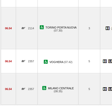
TORINO PORTA NUOVA
06.54
2114
3
(07.30)
06.54
2357
5
VOGHERA
(07.42)
MILANO CENTRALE
06.54
2357
5
(08.35)