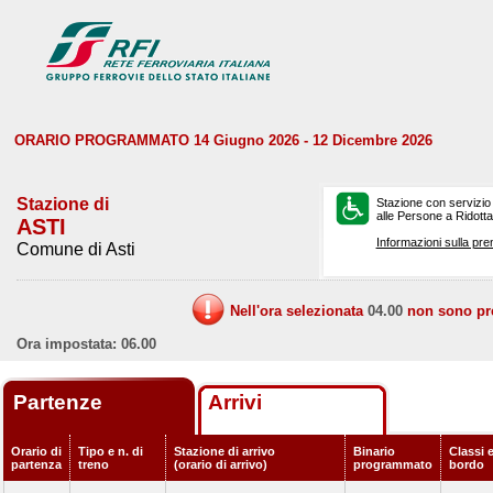
ORARIO PROGRAMMATO 14 Giugno 2026 - 12 Dicembre 2026
Stazione di
Stazione con servizio
alle Persone a Ridotta 
ASTI
Informazioni sulla pre
Comune di Asti
Nell'ora selezionata
04.00
non sono prev
Ora impostata: 06.00
Partenze
Arrivi
Orario di
Tipo e n. di
Stazione di arrivo
Binario
Classi e
partenza
treno
(orario di arrivo)
programmato
bordo