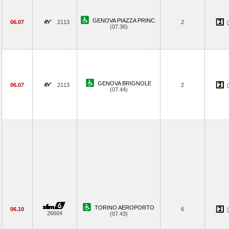
GENOVA PIAZZA PRINC.
06.07
2113
2
(07.36)
GENOVA BRIGNOLE
06.07
2113
2
(07.44)
TORINO AEROPORTO
06.10
6
26604
(07.43)