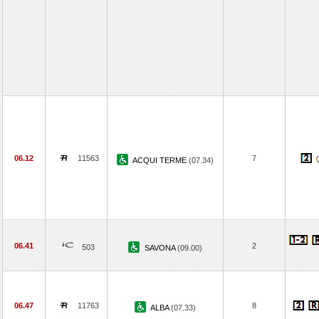
06.12
11563
7
ACQUI TERME
(07.34)
06.41
2
503
SAVONA
(09.00)
06.47
11763
8
ALBA
(07.33)