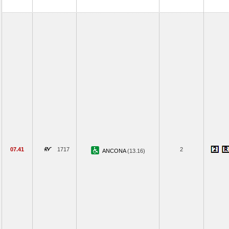
07.41
1717
2
ANCONA
(13.16)