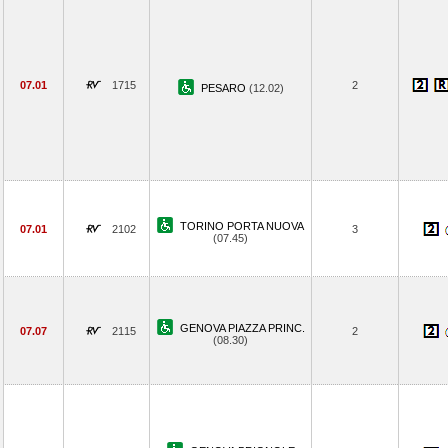
07.01
1715
2
PESARO
(12.02)
TORINO PORTA NUOVA
07.01
2102
3
(07.45)
GENOVA PIAZZA PRINC.
07.07
2115
2
(08.30)