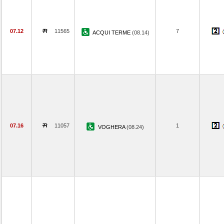
07.12
11565
7
ACQUI TERME
(08.14)
07.16
11057
1
VOGHERA
(08.24)