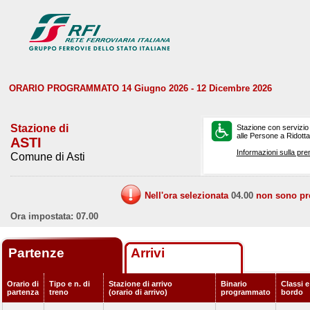
ORARIO PROGRAMMATO 14 Giugno 2026 - 12 Dicembre 2026
Stazione di
Stazione con servizio
alle Persone a Ridotta 
ASTI
Informazioni sulla pre
Comune di Asti
Nell'ora selezionata
04.00
non sono prev
Ora impostata: 07.00
Partenze
Arrivi
Orario di
Tipo e n. di
Stazione di arrivo
Binario
Classi e
partenza
treno
(orario di arrivo)
programmato
bordo