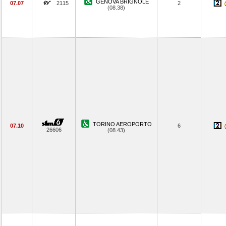
GENOVA BRIGNOLE
07.07
2115
2
(08.38)
TORINO AEROPORTO
07.10
6
26606
(08.43)