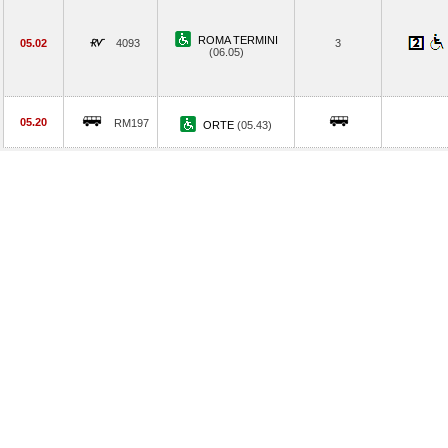
ROMA TERMINI
05.02
4093
3
(06.05)
05.20
RM197
ORTE
(05.43)