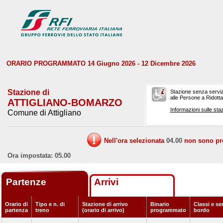
ORARIO PROGRAMMATO 14 Giugno 2026 - 12 Dicembre 2026
Stazione di
Stazione senza serviz
alle Persone a Ridotta 
ATTIGLIANO-BOMARZO
Informazioni sulle staz
Comune di Attigliano
Nell'ora selezionata
04.00
non sono prev
Ora impostata: 05.00
Partenze
Arrivi
Orario di
Tipo e n. di
Stazione di arrivo
Binario
Classi e ser
partenza
treno
(orario di arrivo)
programmato
bordo