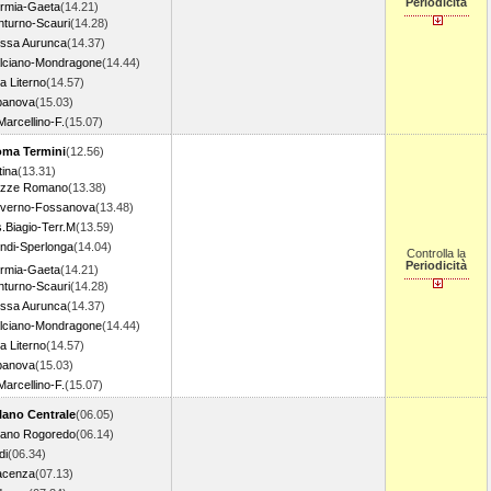
Periodicità
rmia-Gaeta
(14.21)
nturno-Scauri
(14.28)
ssa Aurunca
(14.37)
lciano-Mondragone
(14.44)
la Literno
(14.57)
banova
(15.03)
Marcellino-F.
(15.07)
ma Termini
(12.56)
tina
(13.31)
zze Romano
(13.38)
iverno-Fossanova
(13.48)
.Biagio-Terr.M
(13.59)
ndi-Sperlonga
(14.04)
Controlla la
Periodicità
rmia-Gaeta
(14.21)
nturno-Scauri
(14.28)
ssa Aurunca
(14.37)
lciano-Mondragone
(14.44)
la Literno
(14.57)
banova
(15.03)
Marcellino-F.
(15.07)
lano Centrale
(06.05)
lano Rogoredo
(06.14)
di
(06.34)
acenza
(07.13)