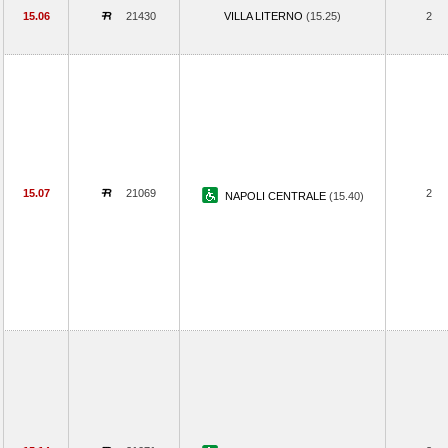
15.06
21430
VILLA LITERNO
(15.25)
2
15.07
21069
2
NAPOLI CENTRALE
(15.40)