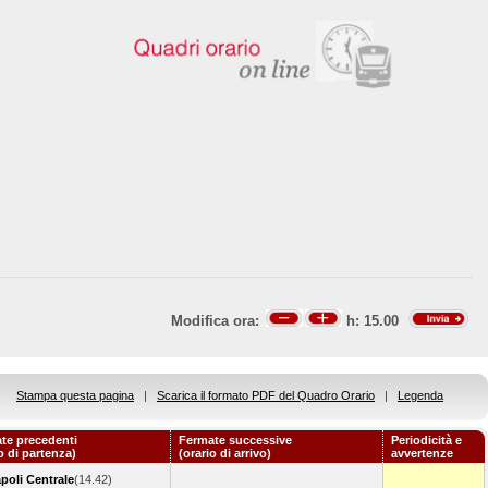
Modifica ora:
h:
15.00
Stampa questa pagina
|
Scarica il formato PDF del Quadro Orario
|
Legenda
te precedenti
Fermate successive
Periodicità e
o di partenza)
(orario di arrivo)
avvertenze
poli Centrale
(14.42)