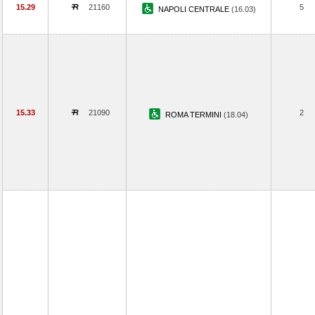
15.29
21160
5
NAPOLI CENTRALE
(16.03)
15.33
21090
2
ROMA TERMINI
(18.04)