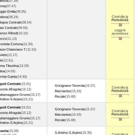
denza
(07.34)
rma
(07.47)
ggio Emilia
(08.05)
Controlla la
dena
(08.24)
Periodicità
logna Centrale
(08.54)
ato Centrale
(09.59)
Leggi le
renze Rifredi
(10.15)
avvertenze
ezzo
(11.13)
rontola-Cortona
(11.34)
iusi-Chianciano T.
(11.52)
vieto
(12.17)
te
(12.51)
ma Tiburtina
(13.29)
tina
(14.03)
rmia-Gaeta
(14.40)
poli Centrale
(15.01)
Gricignano-Teverola
(15.37)
Controlla la
soria-Afragola
(15.12)
Periodicità
Marcianise
(15.43)
attamaggiore-Grumo
(15.17)
Recale
(15.48)
Antimo-S.Arpino
(15.21)
poli Centrale
(15.01)
Gricignano-Teverola
(15.37)
Controlla la
soria-Afragola
(15.12)
Periodicità
Marcianise
(15.43)
attamaggiore-Grumo
(15.17)
Recale
(15.48)
Antimo-S.Arpino
(15.21)
serta
(15.08)
S.Antimo-S.Arpino
(15.35)
Controlla la