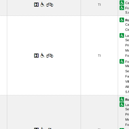
Ca
TI
Fr
S.
Ro
Ca
Ci
La
Se
Pr
Ms
TI
Fo
Fo
Mi
Se
Fa
Vil
Al
S.
Ro
La
Se
Pr
Ms
Fo