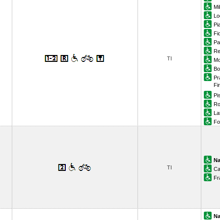
Mi
Lo
Pi
Fi
Pa
Re
TI
Mo
Bo
Pr
Fi
Pi
Ro
La
Fo
Na
TI
Ca
Fr
Na