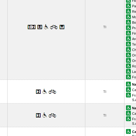
Fi
Pa
Re
Mo
Bo
TI
Pr
Fi
Ar
Te
Ch
Or
Or
Ro
La
Fo
Na
Ca
TI
Fr
S.
Na
Ca
TI
Fr
S.
Ca