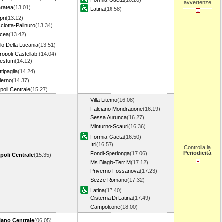
Formia-Gaeta
(16.20)
avvertenze
ratea
(13.01)
Latina
(16.58)
pri
(13.12)
sciotta-Palinuro
(13.34)
cea
(13.42)
llo Della Lucania
(13.51)
ropoli-Castellab.
(14.04)
estum
(14.12)
ttipaglia
(14.24)
lerno
(14.37)
poli Centrale
(15.27)
Villa Literno
(16.08)
Falciano-Mondragone
(16.19)
Sessa Aurunca
(16.27)
Minturno-Scauri
(16.36)
Formia-Gaeta
(16.50)
Itri
(16.57)
Controlla la
Periodicità
Fondi-Sperlonga
(17.06)
poli Centrale
(15.35)
Ms.Biagio-Terr.M
(17.12)
Priverno-Fossanova
(17.23)
Sezze Romano
(17.32)
Latina
(17.40)
Cisterna Di Latina
(17.49)
Campoleone
(18.00)
lano Centrale
(06.05)