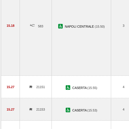
15.18
3
583
NAPOLI CENTRALE
(15.50)
15.27
21151
4
CASERTA
(15.55)
15.27
21153
4
CASERTA
(15.53)