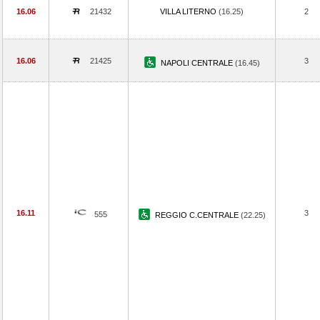
16.06
21432
VILLA LITERNO
(16.25)
2
16.06
21425
3
NAPOLI CENTRALE
(16.45)
16.11
3
555
REGGIO C.CENTRALE
(22.25)