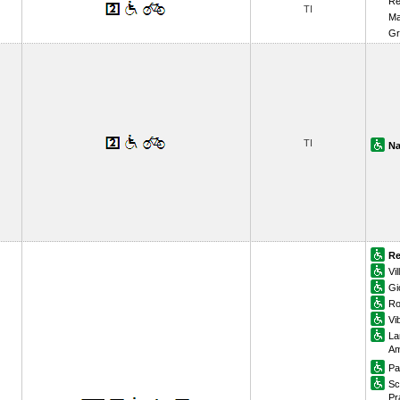
Re
TI
Ma
Gr
TI
Na
Re
Vi
Gi
Ro
Vi
La
Am
Pa
Sc
Pr