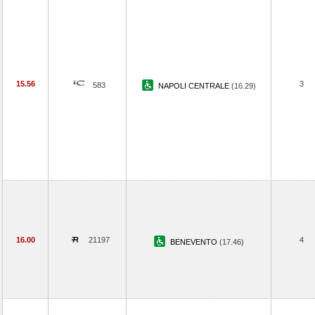
15.56
3
583
NAPOLI CENTRALE
(16.29)
16.00
21197
4
BENEVENTO
(17.46)