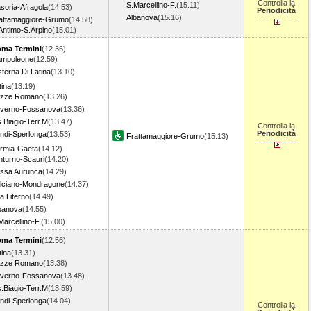
Controlla la
S.Marcellino-F.
(15.11)
soria-Afragola
(14.53)
Periodicità
Albanova
(15.16)
attamaggiore-Grumo
(14.58)
Antimo-S.Arpino
(15.01)
ma Termini
(12.36)
mpoleone
(12.59)
sterna Di Latina
(13.10)
tina
(13.19)
zze Romano
(13.26)
iverno-Fossanova
(13.36)
.Biagio-Terr.M
(13.47)
Controlla la
Periodicità
ndi-Sperlonga
(13.53)
Frattamaggiore-Grumo
(15.13)
rmia-Gaeta
(14.12)
nturno-Scauri
(14.20)
ssa Aurunca
(14.29)
lciano-Mondragone
(14.37)
la Literno
(14.49)
banova
(14.55)
Marcellino-F.
(15.00)
ma Termini
(12.56)
tina
(13.31)
zze Romano
(13.38)
iverno-Fossanova
(13.48)
.Biagio-Terr.M
(13.59)
ndi-Sperlonga
(14.04)
Controlla la