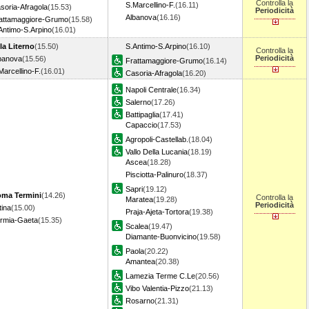
Controlla la
S.Marcellino-F.
(16.11)
soria-Afragola
(15.53)
Periodicità
Albanova
(16.16)
attamaggiore-Grumo
(15.58)
Antimo-S.Arpino
(16.01)
lla Literno
(15.50)
S.Antimo-S.Arpino
(16.10)
Controlla la
Periodicità
banova
(15.56)
Frattamaggiore-Grumo
(16.14)
Marcellino-F.
(16.01)
Casoria-Afragola
(16.20)
Napoli Centrale
(16.34)
Salerno
(17.26)
Battipaglia
(17.41)
Capaccio
(17.53)
Agropoli-Castellab.
(18.04)
Vallo Della Lucania
(18.19)
Ascea
(18.28)
Pisciotta-Palinuro
(18.37)
Sapri
(19.12)
ma Termini
(14.26)
Controlla la
Maratea
(19.28)
Periodicità
tina
(15.00)
Praja-Ajeta-Tortora
(19.38)
rmia-Gaeta
(15.35)
Scalea
(19.47)
Diamante-Buonvicino
(19.58)
Paola
(20.22)
Amantea
(20.38)
Lamezia Terme C.Le
(20.56)
Vibo Valentia-Pizzo
(21.13)
Rosarno
(21.31)