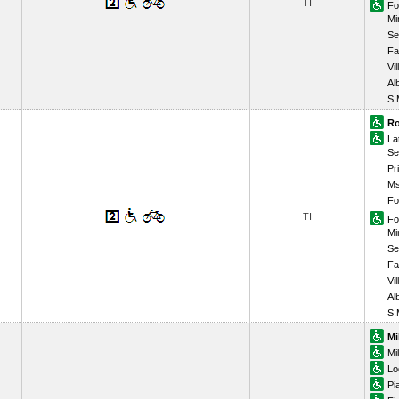
TI
Fo
Mi
Se
Fa
Vil
Al
S.
Ro
La
Se
Pr
Ms
Fo
TI
Fo
Mi
Se
Fa
Vil
Al
S.
Mi
Mi
Lo
Pi