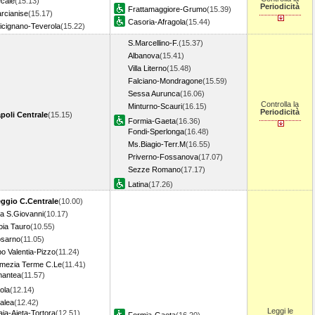
cale
(15.13)
Periodicità
Frattamaggiore-Grumo
(15.39)
rcianise
(15.17)
Casoria-Afragola
(15.44)
icignano-Teverola
(15.22)
S.Marcellino-F.
(15.37)
Albanova
(15.41)
Villa Literno
(15.48)
Falciano-Mondragone
(15.59)
Sessa Aurunca
(16.06)
Controlla la
Minturno-Scauri
(16.15)
Periodicità
poli Centrale
(15.15)
Formia-Gaeta
(16.36)
Fondi-Sperlonga
(16.48)
Ms.Biagio-Terr.M
(16.55)
Priverno-Fossanova
(17.07)
Sezze Romano
(17.17)
Latina
(17.26)
ggio C.Centrale
(10.00)
lla S.Giovanni
(10.17)
oia Tauro
(10.55)
sarno
(11.05)
bo Valentia-Pizzo
(11.24)
mezia Terme C.Le
(11.41)
antea
(11.57)
ola
(12.14)
alea
(12.42)
Leggi le
aja-Ajeta-Tortora
(12.51)