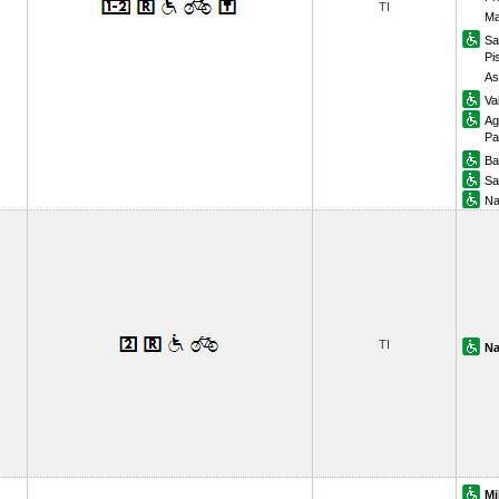
TI
Ma
Sa
Pi
As
Va
Ag
Pa
Ba
Sa
Na
TI
Na
Mi