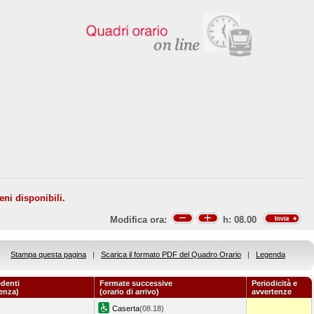
eni disponibili.
Modifica ora:
h:
08.00
Stampa questa pagina
|
Scarica il formato PDF del Quadro Orario
|
Legenda
denti
Fermate successive
Periodicità e
tenza)
(orario di arrivo)
avvertenze
Caserta
(08.18)