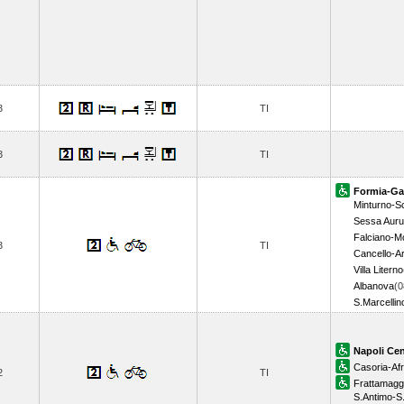
3
TI
3
TI
Formia-Ga
Minturno-S
Sessa Aur
Falciano-M
3
TI
Cancello-A
Villa Literno
Albanova
(0
S.Marcellin
Napoli Cen
Casoria-Af
2
TI
Frattamagg
S.Antimo-S