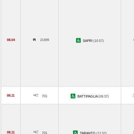
08.04
21499
SAPRI
(10.57)
08.11
701
BATTIPAGLIA
(09.37)
08.11
701
TARANTO
(12.52)