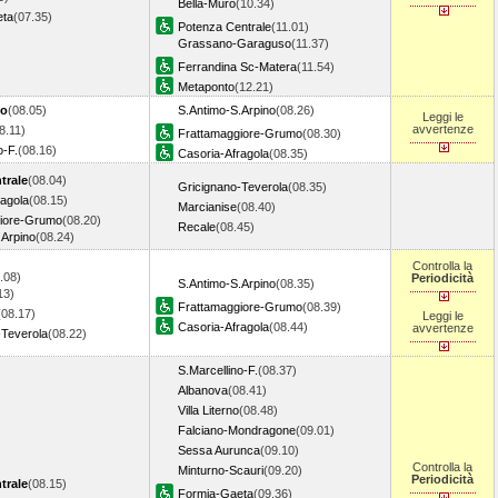
Bella-Muro
(10.34)
eta
(07.35)
Potenza Centrale
(11.01)
Grassano-Garaguso
(11.37)
Ferrandina Sc-Matera
(11.54)
Metaponto
(12.21)
no
(08.05)
S.Antimo-S.Arpino
(08.26)
Leggi le
avvertenze
8.11)
Frattamaggiore-Grumo
(08.30)
o-F.
(08.16)
Casoria-Afragola
(08.35)
trale
(08.04)
Gricignano-Teverola
(08.35)
ragola
(08.15)
Marcianise
(08.40)
iore-Grumo
(08.20)
Recale
(08.45)
.Arpino
(08.24)
Controlla la
.08)
Periodicità
S.Antimo-S.Arpino
(08.35)
13)
Frattamaggiore-Grumo
(08.39)
(08.17)
Leggi le
Casoria-Afragola
(08.44)
avvertenze
-Teverola
(08.22)
S.Marcellino-F.
(08.37)
Albanova
(08.41)
Villa Literno
(08.48)
Falciano-Mondragone
(09.01)
Sessa Aurunca
(09.10)
Controlla la
Minturno-Scauri
(09.20)
Periodicità
trale
(08.15)
Formia-Gaeta
(09.36)