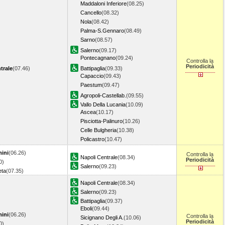
Maddaloni Inferiore
(08.25)
Cancello
(08.32)
Nola
(08.42)
Palma-S.Gennaro
(08.49)
Sarno
(08.57)
Salerno
(09.17)
Pontecagnano
(09.24)
Controlla la
Periodicità
trale
(07.46)
Battipaglia
(09.33)
Capaccio
(09.43)
Paestum
(09.47)
Agropoli-Castellab.
(09.55)
Vallo Della Lucania
(10.09)
Ascea
(10.17)
Pisciotta-Palinuro
(10.26)
Celle Bulgheria
(10.38)
Policastro
(10.47)
ini
(06.26)
Controlla la
Napoli Centrale
(08.34)
Periodicità
0)
Salerno
(09.23)
eta
(07.35)
Napoli Centrale
(08.34)
Salerno
(09.23)
Battipaglia
(09.37)
Eboli
(09.44)
ini
(06.26)
Controlla la
Sicignano Degli A.
(10.06)
Periodicità
0)