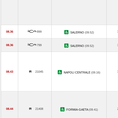
08.36
899
SALERNO
(09.52)
08.36
799
SALERNO
(09.52)
08.43
21045
NAPOLI CENTRALE
(09.16)
08.44
21408
FORMIA-GAETA
(09.41)