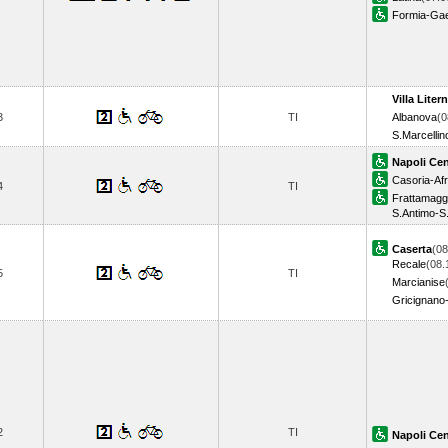
Formia-Ga
Villa Liter
3
TI
Albanova
(0
S.Marcellin
Napoli Cen
Casoria-Af
4
TI
Frattamagg
S.Antimo-S
Caserta
(08
Recale
(08.
5
TI
Marcianise
Gricignano
2
TI
Napoli Cen