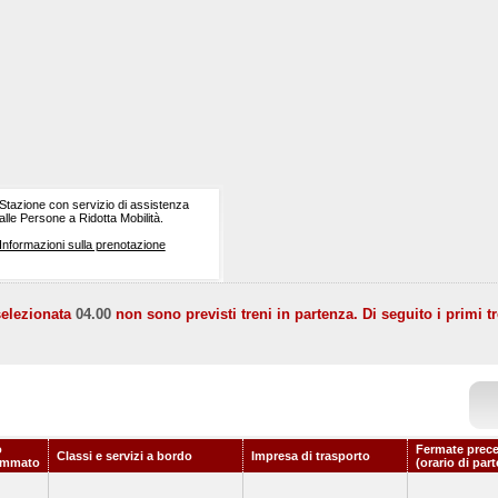
Stazione con servizio di assistenza
alle Persone a Ridotta Mobilità.
Informazioni sulla prenotazione
selezionata
04.00
non sono previsti treni in partenza. Di seguito i primi tr
o
Fermate prece
Classi e servizi a bordo
Impresa di trasporto
ammato
(orario di par