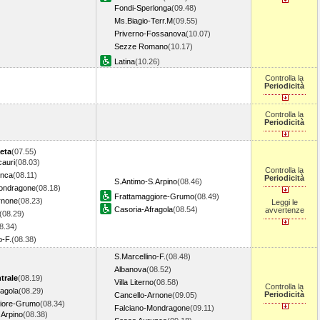
Fondi-Sperlonga
(09.48)
Ms.Biagio-Terr.M
(09.55)
Priverno-Fossanova
(10.07)
Sezze Romano
(10.17)
Latina
(10.26)
Controlla la
Periodicità
Controlla la
Periodicità
eta
(07.55)
cauri
(08.03)
Controlla la
unca
(08.11)
Periodicità
S.Antimo-S.Arpino
(08.46)
ondragone
(08.18)
Frattamaggiore-Grumo
(08.49)
rnone
(08.23)
Leggi le
Casoria-Afragola
(08.54)
avvertenze
(08.29)
8.34)
o-F.
(08.38)
S.Marcellino-F.
(08.48)
Albanova
(08.52)
trale
(08.19)
Villa Literno
(08.58)
Controlla la
ragola
(08.29)
Periodicità
Cancello-Arnone
(09.05)
iore-Grumo
(08.34)
Falciano-Mondragone
(09.11)
.Arpino
(08.38)