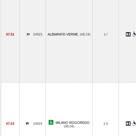
07.51
24923
ALBAIRATE-VERME.
(08.24)
1 I
MILANO ROGOREDO
07.53
10024
2 II
(08.04)