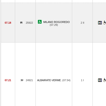
MILANO ROGOREDO
07.18
25922
2 II
(07.29)
07.21
24921
ALBAIRATE-VERME.
(07.54)
1 I