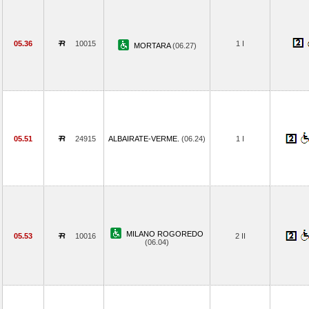
05.36
10015
1 I
MORTARA
(06.27)
05.51
24915
ALBAIRATE-VERME.
(06.24)
1 I
MILANO ROGOREDO
05.53
10016
2 II
(06.04)