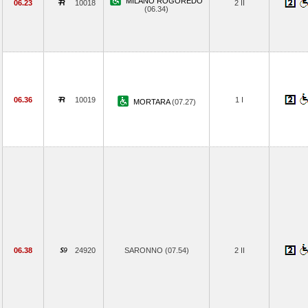
MILANO ROGOREDO
06.23
10018
2 II
(06.34)
06.36
10019
1 I
MORTARA
(07.27)
06.38
24920
SARONNO (07.54)
2 II