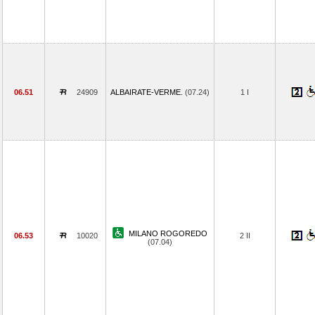
06.51
24909
ALBAIRATE-VERME.
(07.24)
1 I
MILANO ROGOREDO
06.53
10020
2 II
(07.04)