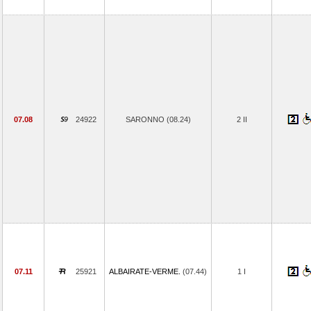
07.08
24922
SARONNO (08.24)
2 II
07.11
25921
ALBAIRATE-VERME.
(07.44)
1 I