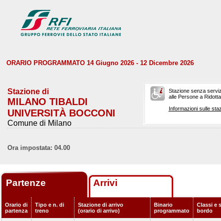
ORARIO PROGRAMMATO 14 Giugno 2026 - 12 Dicembre 2026
Stazione di
Stazione senza serviz
alle Persone a Ridotta 
MILANO TIBALDI
Informazioni sulle staz
UNIVERSITÀ BOCCONI
Comune di Milano
Ora impostata: 04.00
Partenze
Arrivi
Orario di
Tipo e n. di
Stazione di arrivo
Binario
Classi e s
partenza
treno
(orario di arrivo)
programmato
bordo