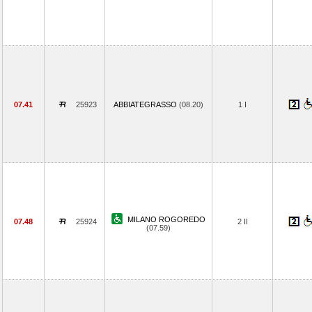
07.41
25923
ABBIATEGRASSO
(08.20)
1 I
MILANO ROGOREDO
07.48
25924
2 II
(07.59)