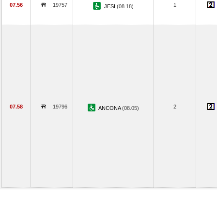
07.56
19757
1
JESI
(08.18)
07.58
19796
2
ANCONA
(08.05)