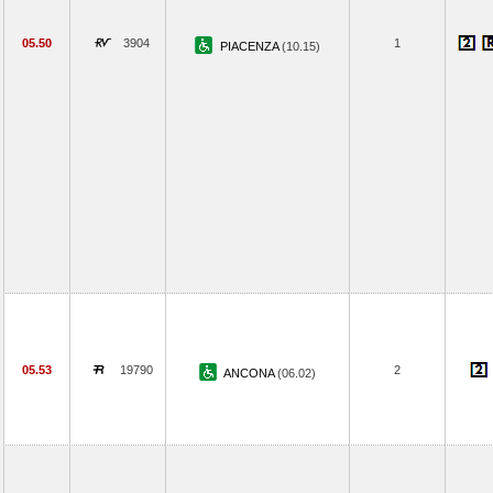
05.50
3904
1
PIACENZA
(10.15)
05.53
19790
2
ANCONA
(06.02)