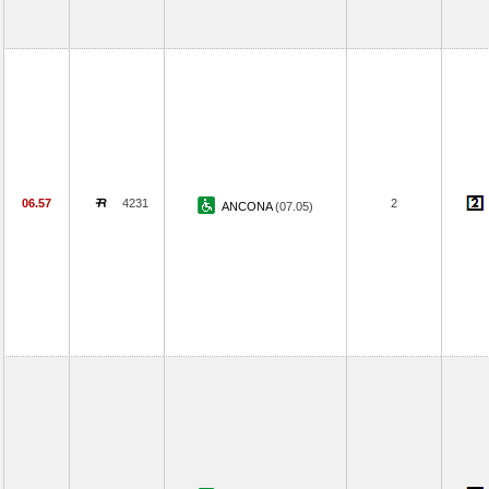
06.57
4231
2
ANCONA
(07.05)