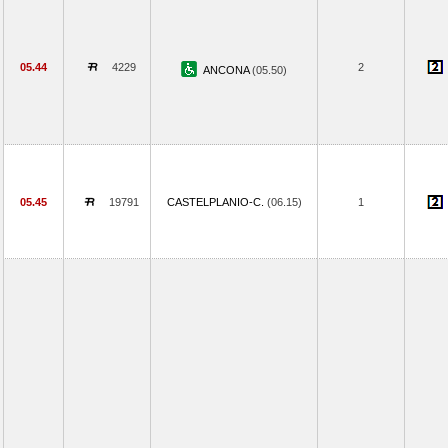
05.44
4229
2
ANCONA
(05.50)
05.45
19791
CASTELPLANIO-C.
(06.15)
1