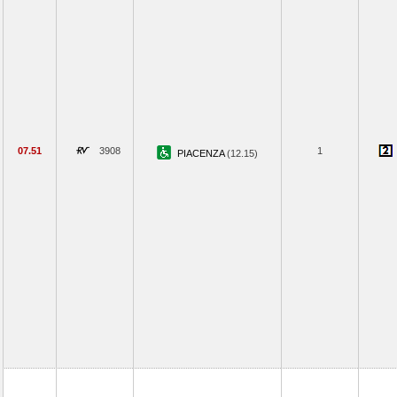
07.51
3908
1
PIACENZA
(12.15)