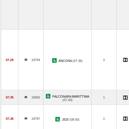
07.29
19794
2
ANCONA
(07.36)
FALCONARA MARITTIMA
07.35
19692
1
(07.40)
07.36
19797
1
JESI
(08.00)