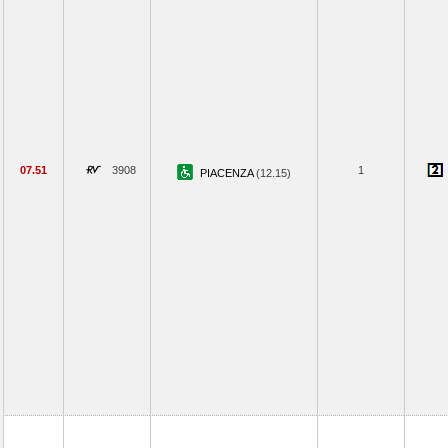
07.51
3908
1
PIACENZA
(12.15)