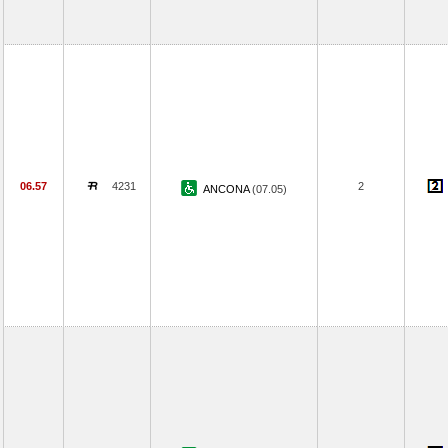
06.57
4231
2
ANCONA
(07.05)