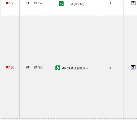
07.56
19757
1
JESI
(08.18)
07.58
19796
2
ANCONA
(08.05)