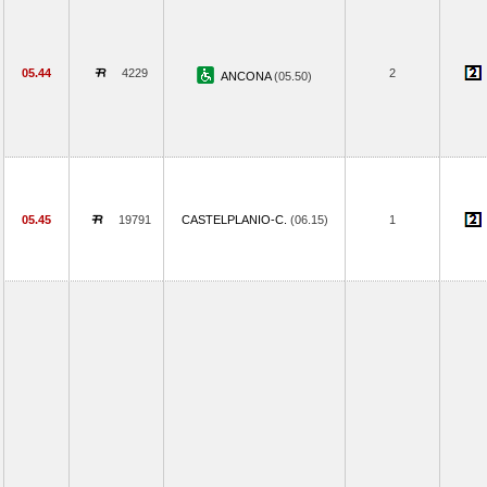
05.44
4229
2
ANCONA
(05.50)
05.45
19791
CASTELPLANIO-C.
(06.15)
1