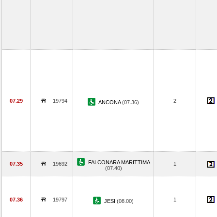
07.29
19794
2
ANCONA
(07.36)
FALCONARA MARITTIMA
07.35
19692
1
(07.40)
07.36
19797
1
JESI
(08.00)