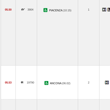
05.50
3904
1
PIACENZA
(10.15)
05.53
19790
2
ANCONA
(06.02)