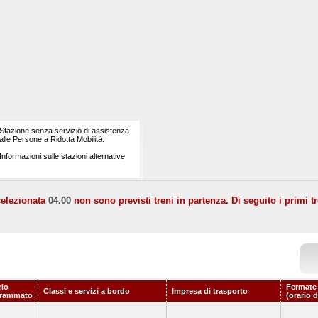
Stazione senza servizio di assistenza
alle Persone a Ridotta Mobilità.
Informazioni sulle stazioni alternative
selezionata
04.00
non sono previsti treni in partenza. Di seguito i primi tr
rio
Fermate
Classi e servizi a bordo
Impresa di trasporto
grammato
(orario 