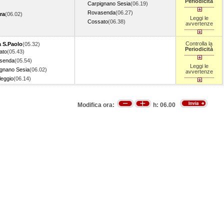
Periodicità
Carpignano Sesia
(06.19)
Rovasenda
(06.27)
ra
(06.02)
Leggi le
Cossato
(06.38)
avvertenze
Controlla la
a S.Paolo
(05.32)
Periodicità
ato
(05.43)
senda
(05.54)
Leggi le
gnano Sesia
(06.02)
avvertenze
eggio
(06.14)
Modifica ora:
h:
06.00