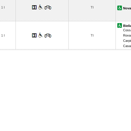
1 I
TI
Nova
Biell
Coss
1 I
TI
Rova
Carpi
Casal