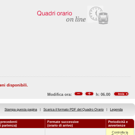
eni disponibili.
Modifica ora:
h:
06.00
Stampa questa pagina
|
Scarica il formato PDF del Quadro Orario
|
Legenda
 precedenti
Fermate successive
Periodicità e
di partenza)
(orario di arrivo)
avvertenze
Controlla la