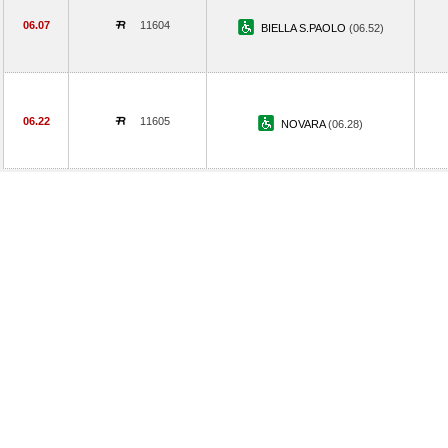
06.07
11604
BIELLA S.PAOLO
(06.52)
06.22
11605
NOVARA
(06.28)