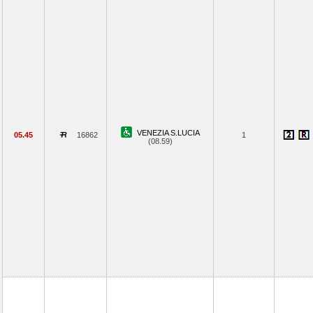
VENEZIA S.LUCIA
05.45
16862
1
(08.59)