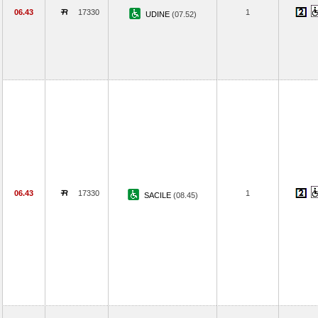
06.43
17330
1
UDINE
(07.52)
06.43
17330
1
SACILE
(08.45)