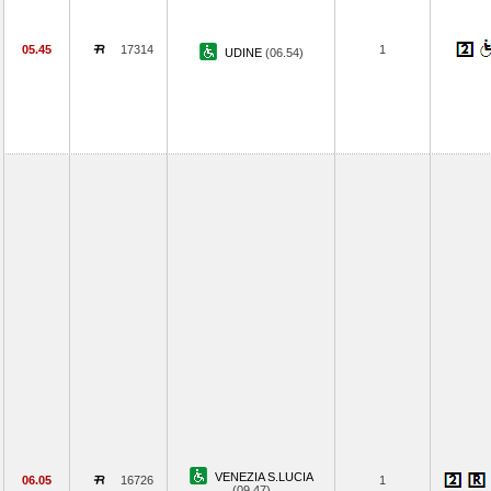
05.45
17314
1
UDINE
(06.54)
VENEZIA S.LUCIA
06.05
16726
1
(09.47)