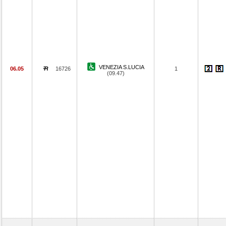
VENEZIA S.LUCIA
06.05
16726
1
(09.47)