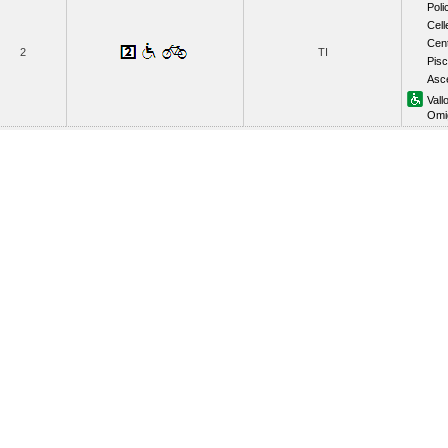
Poli
Cell
Cent
2
TI
Pisc
Asc
Vall
Omi