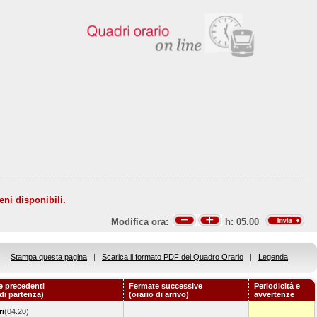
eni disponibili.
Modifica ora:
h:
05.00
Stampa questa pagina
|
Scarica il formato PDF del Quadro Orario
|
Legenda
e precedenti
Fermate successive
Periodicità e
 di partenza)
(orario di arrivo)
avvertenze
ri
(04.20)