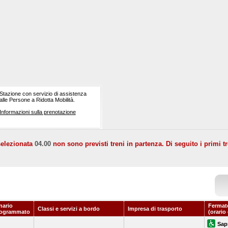
Stazione con servizio di assistenza
alle Persone a Ridotta Mobilità.
Informazioni sulla prenotazione
selezionata
04.00
non sono previsti treni in partenza. Di seguito i primi tr
nario
Fermat
Classi e servizi a bordo
Impresa di trasporto
rogrammato
(orario
Sap