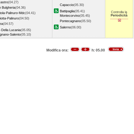
castro
(04.27)
Capaccio
(05.30)
e Bulgheria
(04.36)
Battipaglia
(05.41)
Controlla la
ola-Palinuro-Mdc
(04.41)
Periodicità
Montecorvino
(05.45)
iotta-Palinuro
(04.50)
Pontecagnano
(05.50)
ea
(04.57)
Salerno
(06.00)
o Della Lucania
(05.05)
gnano-Salento
(05.10)
Modifica ora:
h:
05.00