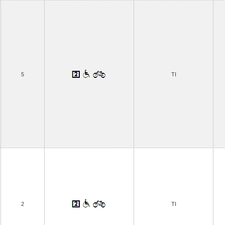
5
TI
2
TI