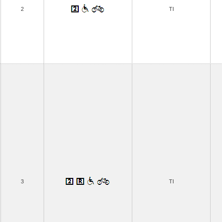
2
TI
3
TI