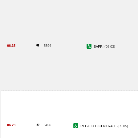
06.15
5594
SAPRI
(08.03)
06.23
5496
REGGIO C.CENTRALE
(09.05)