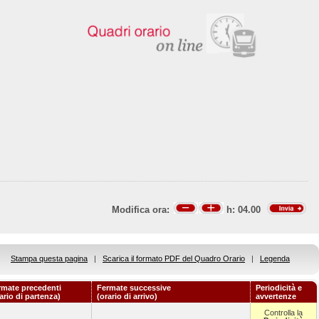
Modifica ora:
h:
04.00
Stampa questa pagina
|
Scarica il formato PDF del Quadro Orario
|
Legenda
rmate precedenti
Fermate successive
Periodicità e
ario di partenza)
(orario di arrivo)
avvertenze
Controlla la