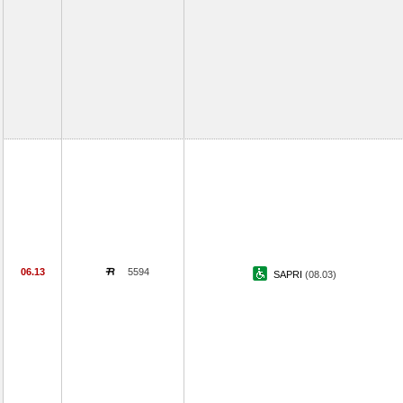
06.13
5594
SAPRI
(08.03)