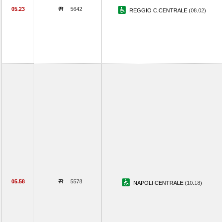
05.23
5642
REGGIO C.CENTRALE
(08.02)
05.58
5578
NAPOLI CENTRALE
(10.18)