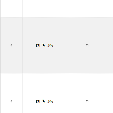
4
TI
4
TI