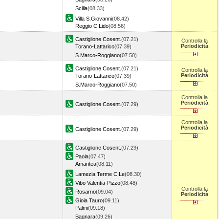
Scilla
(08.33)
Villa S.Giovanni
(08.42)
Reggio C.Lido
(08.56)
Castiglione Cosent.
(07.21)
Controlla la
Periodicità
Torano-Lattarico
(07.39)
S.Marco-Roggiano
(07.50)
Castiglione Cosent.
(07.21)
Controlla la
Periodicità
Torano-Lattarico
(07.39)
S.Marco-Roggiano
(07.50)
Controlla la
Periodicità
Castiglione Cosent.
(07.29)
Controlla la
Periodicità
Castiglione Cosent.
(07.29)
Castiglione Cosent.
(07.29)
Paola
(07.47)
Amantea
(08.11)
Lamezia Terme C.Le
(08.30)
Vibo Valentia-Pizzo
(08.48)
Controlla la
Rosarno
(09.04)
Periodicità
Gioia Tauro
(09.11)
Palmi
(09.18)
Bagnara
(09.26)