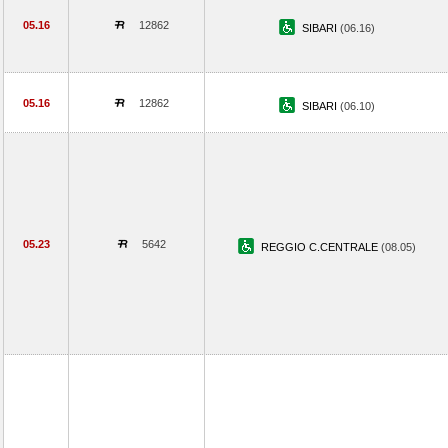
05.16
12862
SIBARI
(06.16)
05.16
12862
SIBARI
(06.10)
05.23
5642
REGGIO C.CENTRALE
(08.05)