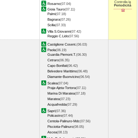
Controlla la
Rosarno
(07.04)
Periodicità
Gioia Tauro
(07.11)
Palmi
(07.18)
Bagnara
(07.26)
Scilla
(07.33)
Villa S.Giovanni
(07.42)
Reggio C.Lido
(07.56)
Castiglione Cosent.
(06.03)
Paola
(06.19)
Guardia Piemont.T.
(06.30)
Cetraro
(06.35)
Capo Bonifati
(06.42)
Belvedere Marittimo
(06.48)
Diamante-Buonvicino
(06.54)
Scalea
(07.04)
Praja-Ajeta-Tortora
(07.11)
Marina Di Maratea
(07.18)
Maratea
(07.23)
Acquafredda
(07.29)
Sapri
(07.36)
Policastro
(07.44)
Centola-Palinuro-Mdc
(07.56)
Pisciotta-Palinuro
(08.05)
Ascea
(08.13)