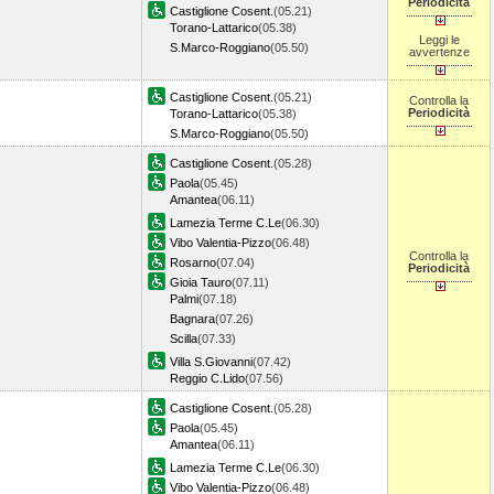
Periodicità
Castiglione Cosent.
(05.21)
Torano-Lattarico
(05.38)
Leggi le
S.Marco-Roggiano
(05.50)
avvertenze
Castiglione Cosent.
(05.21)
Controlla la
Periodicità
Torano-Lattarico
(05.38)
S.Marco-Roggiano
(05.50)
Castiglione Cosent.
(05.28)
Paola
(05.45)
Amantea
(06.11)
Lamezia Terme C.Le
(06.30)
Vibo Valentia-Pizzo
(06.48)
Controlla la
Rosarno
(07.04)
Periodicità
Gioia Tauro
(07.11)
Palmi
(07.18)
Bagnara
(07.26)
Scilla
(07.33)
Villa S.Giovanni
(07.42)
Reggio C.Lido
(07.56)
Castiglione Cosent.
(05.28)
Paola
(05.45)
Amantea
(06.11)
Lamezia Terme C.Le
(06.30)
Vibo Valentia-Pizzo
(06.48)