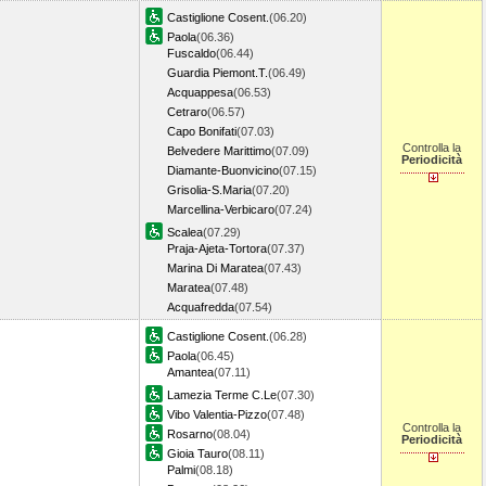
Castiglione Cosent.
(06.20)
Paola
(06.36)
Fuscaldo
(06.44)
Guardia Piemont.T.
(06.49)
Acquappesa
(06.53)
Cetraro
(06.57)
Capo Bonifati
(07.03)
Controlla la
Belvedere Marittimo
(07.09)
Periodicità
Diamante-Buonvicino
(07.15)
Grisolia-S.Maria
(07.20)
Marcellina-Verbicaro
(07.24)
Scalea
(07.29)
Praja-Ajeta-Tortora
(07.37)
Marina Di Maratea
(07.43)
Maratea
(07.48)
Acquafredda
(07.54)
Castiglione Cosent.
(06.28)
Paola
(06.45)
Amantea
(07.11)
Lamezia Terme C.Le
(07.30)
Vibo Valentia-Pizzo
(07.48)
Controlla la
Rosarno
(08.04)
Periodicità
Gioia Tauro
(08.11)
Palmi
(08.18)