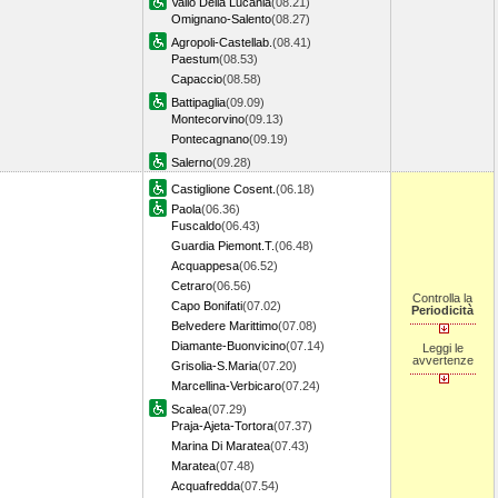
Vallo Della Lucania
(08.21)
Omignano-Salento
(08.27)
Agropoli-Castellab.
(08.41)
Paestum
(08.53)
Capaccio
(08.58)
Battipaglia
(09.09)
Montecorvino
(09.13)
Pontecagnano
(09.19)
Salerno
(09.28)
Castiglione Cosent.
(06.18)
Paola
(06.36)
Fuscaldo
(06.43)
Guardia Piemont.T.
(06.48)
Acquappesa
(06.52)
Cetraro
(06.56)
Controlla la
Capo Bonifati
(07.02)
Periodicità
Belvedere Marittimo
(07.08)
Diamante-Buonvicino
(07.14)
Leggi le
avvertenze
Grisolia-S.Maria
(07.20)
Marcellina-Verbicaro
(07.24)
Scalea
(07.29)
Praja-Ajeta-Tortora
(07.37)
Marina Di Maratea
(07.43)
Maratea
(07.48)
Acquafredda
(07.54)